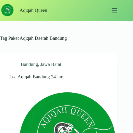
Skip
to
Aqiqah Queen
content
Tag
Paket Aqiqah Daerah Bandung
Bandung
,
Jawa Barat
Jasa Aqiqah Bandung 24Jam