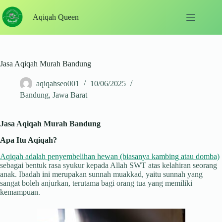
Skip
to
Aqiqah Queen
content
Jasa Aqiqah Murah Bandung
aqiqahseo001
10/06/2025
Bandung
,
Jawa Barat
Jasa Aqiqah Murah Bandung
Apa Itu Aqiqah?
Aqiqah adalah penyembelihan hewan (biasanya kambing atau domba)
sebagai bentuk rasa syukur kepada Allah SWT atas kelahiran seorang
anak. Ibadah ini merupakan sunnah muakkad, yaitu sunnah yang
sangat boleh anjurkan, terutama bagi orang tua yang memiliki
kemampuan.