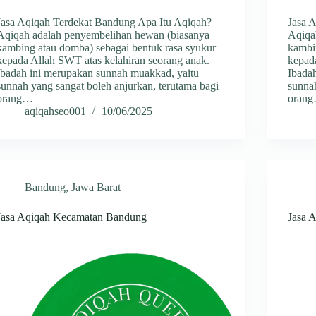
Jasa Aqiqah Terdekat Bandung Apa Itu Aqiqah?
Jasa 
Aqiqah adalah penyembelihan hewan (biasanya
Aqiqa
kambing atau domba) sebagai bentuk rasa syukur
kambi
kepada Allah SWT atas kelahiran seorang anak.
kepad
Ibadah ini merupakan sunnah muakkad, yaitu
Ibada
sunnah yang sangat boleh anjurkan, terutama bagi
sunnah
orang…
oran
aqiqahseo001
10/06/2025
Bandung
,
Jawa Barat
Jasa Aqiqah Kecamatan Bandung
Jasa 