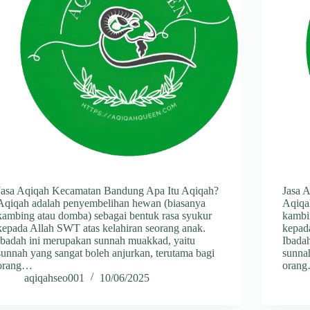
Jasa Aqiqah Kecamatan Bandung Apa Itu Aqiqah?
Jasa 
Aqiqah adalah penyembelihan hewan (biasanya
Aqiqa
kambing atau domba) sebagai bentuk rasa syukur
kambi
kepada Allah SWT atas kelahiran seorang anak.
kepad
Ibadah ini merupakan sunnah muakkad, yaitu
Ibada
sunnah yang sangat boleh anjurkan, terutama bagi
sunnah
orang…
oran
aqiqahseo001
10/06/2025