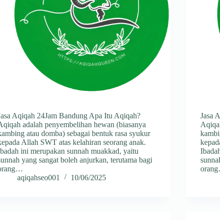
Jasa Aqiqah 24Jam Bandung Apa Itu Aqiqah?
Jasa 
Aqiqah adalah penyembelihan hewan (biasanya
Aqiqa
kambing atau domba) sebagai bentuk rasa syukur
kambi
kepada Allah SWT atas kelahiran seorang anak.
kepad
Ibadah ini merupakan sunnah muakkad, yaitu
Ibada
sunnah yang sangat boleh anjurkan, terutama bagi
sunnah
orang…
oran
aqiqahseo001
10/06/2025