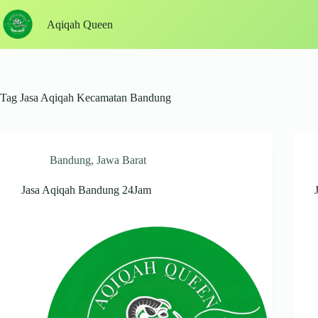
Skip
to
Aqiqah Queen
content
Tag
Jasa Aqiqah Kecamatan Bandung
Bandung
,
Jawa Barat
Jasa Aqiqah Bandung 24Jam