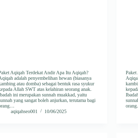
Paket Aqiqah Terdekat Andir Apa Itu Aqiqah?
Paket
Aqiqah adalah penyembelihan hewan (biasanya
Aqiqa
kambing atau domba) sebagai bentuk rasa syukur
kambi
kepada Allah SWT atas kelahiran seorang anak.
kepad
Ibadah ini merupakan sunnah muakkad, yaitu
Ibada
sunnah yang sangat boleh anjurkan, terutama bagi
sunnah
orang…
oran
aqiqahseo001
10/06/2025