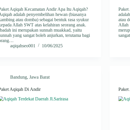
Paket Aqiqah Kecamatan Andir Apa Itu Aqiqah?
Paket
Aqiqah adalah penyembelihan hewan (biasanya
adala
kambing atau domba) sebagai bentuk rasa syukur
atau 
kepada Allah SWT atas kelahiran seorang anak.
Allah 
Ibadah ini merupakan sunnah muakkad, yaitu
merup
sunnah yang sangat boleh anjurkan, terutama bagi
sanga
orang…
aqiqahseo001
10/06/2025
Bandung
,
Jawa Barat
Paket Aqiqah Di Andir
Paket