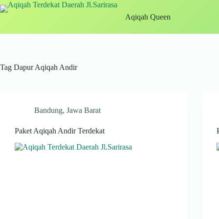
Skip
to
Aqiqah Queen
content
Tag
Dapur Aqiqah Andir
Bandung
,
Jawa Barat
Paket Aqiqah Andir Terdekat