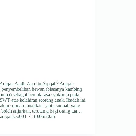
 Aqiqah Andir Apa Itu Aqiqah? Aqiqah
h penyembelihan hewan (biasanya kambing
domba) sebagai bentuk rasa syukur kepada
SWT atas kelahiran seorang anak. Ibadah ini
akan sunnah muakkad, yaitu sunnah yang
 boleh anjurkan, terutama bagi orang tua…
aqiqahseo001
10/06/2025