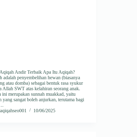
 Aqiqah Andir Terbaik Apa Itu Aqiqah?
h adalah penyembelihan hewan (biasanya
ng atau domba) sebagai bentuk rasa syukur
a Allah SWT atas kelahiran seorang anak.
h ini merupakan sunnah muakkad, yaitu
 yang sangat boleh anjurkan, terutama bagi
g…
aqiqahseo001
10/06/2025