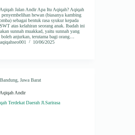
 Aqiqah Jalan Andir Apa Itu Aqiqah? Aqiqah
h penyembelihan hewan (biasanya kambing
domba) sebagai bentuk rasa syukur kepada
SWT atas kelahiran seorang anak. Ibadah ini
akan sunnah muakkad, yaitu sunnah yang
t boleh anjurkan, terutama bagi orang…
aqiqahseo001
10/06/2025
Bandung
,
Jawa Barat
 Aqiqah Andir