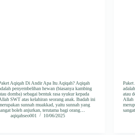
Paket Aqiqah Di Andir Apa Itu Aqiqah? Aqiqah
Paket
adalah penyembelihan hewan (biasanya kambing
adala
atau domba) sebagai bentuk rasa syukur kepada
atau 
Allah SWT atas kelahiran seorang anak. Ibadah ini
Allah 
merupakan sunnah muakkad, yaitu sunnah yang
merup
sangat boleh anjurkan, terutama bagi orang…
sangat
aqiqahseo001
10/06/2025