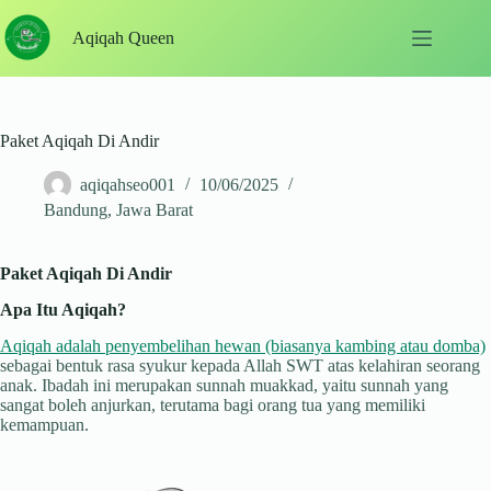
Skip
to
Aqiqah Queen
content
Paket Aqiqah Di Andir
aqiqahseo001
10/06/2025
Bandung
,
Jawa Barat
Paket Aqiqah Di Andir
Apa Itu Aqiqah?
Aqiqah adalah penyembelihan hewan (biasanya kambing atau domba)
sebagai bentuk rasa syukur kepada Allah SWT atas kelahiran seorang
anak. Ibadah ini merupakan sunnah muakkad, yaitu sunnah yang
sangat boleh anjurkan, terutama bagi orang tua yang memiliki
kemampuan.