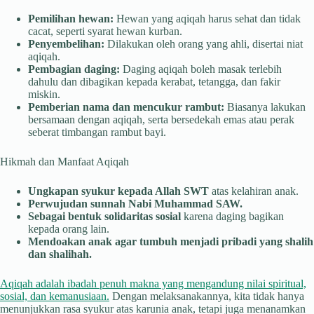
Pemilihan hewan:
Hewan yang aqiqah harus sehat dan tidak
cacat, seperti syarat hewan kurban.
Penyembelihan:
Dilakukan oleh orang yang ahli, disertai niat
aqiqah.
Pembagian daging:
Daging aqiqah boleh masak terlebih
dahulu dan dibagikan kepada kerabat, tetangga, dan fakir
miskin.
Pemberian nama dan mencukur rambut:
Biasanya lakukan
bersamaan dengan aqiqah, serta bersedekah emas atau perak
seberat timbangan rambut bayi.
Hikmah dan Manfaat Aqiqah
Ungkapan syukur kepada Allah SWT
atas kelahiran anak.
Perwujudan sunnah Nabi Muhammad SAW.
Sebagai bentuk solidaritas sosial
karena daging bagikan
kepada orang lain.
Mendoakan anak agar tumbuh menjadi pribadi yang shalih
dan shalihah.
Aqiqah adalah ibadah penuh makna yang mengandung nilai spiritual,
sosial, dan kemanusiaan.
Dengan melaksanakannya, kita tidak hanya
menunjukkan rasa syukur atas karunia anak, tetapi juga menanamkan