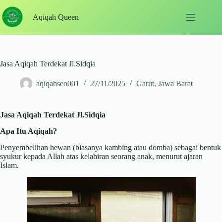
Skip
to
Aqiqah Queen
content
Jasa Aqiqah Terdekat Jl.Sidqia
aqiqahseo001
27/11/2025
Garut
,
Jawa Barat
Jasa Aqiqah Terdekat Jl.Sidqia
Apa Itu Aqiqah?
Penyembelihan hewan (biasanya kambing atau domba) sebagai bentuk
syukur kepada Allah atas kelahiran seorang anak, menurut ajaran
Islam.