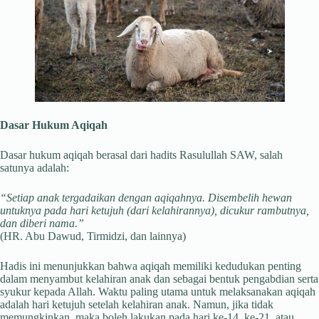
Dasar Hukum Aqiqah
Dasar hukum aqiqah berasal dari hadits Rasulullah SAW, salah
satunya adalah:
“Setiap anak tergadaikan dengan aqiqahnya. Disembelih hewan
untuknya pada hari ketujuh (dari kelahirannya), dicukur rambutnya,
dan diberi nama.”
(HR. Abu Dawud, Tirmidzi, dan lainnya)
Hadis ini menunjukkan bahwa aqiqah memiliki kedudukan penting
dalam menyambut kelahiran anak dan sebagai bentuk pengabdian serta
syukur kepada Allah. Waktu paling utama untuk melaksanakan aqiqah
adalah hari ketujuh setelah kelahiran anak. Namun, jika tidak
memungkinkan, maka boleh lakukan pada hari ke-14, ke-21, atau