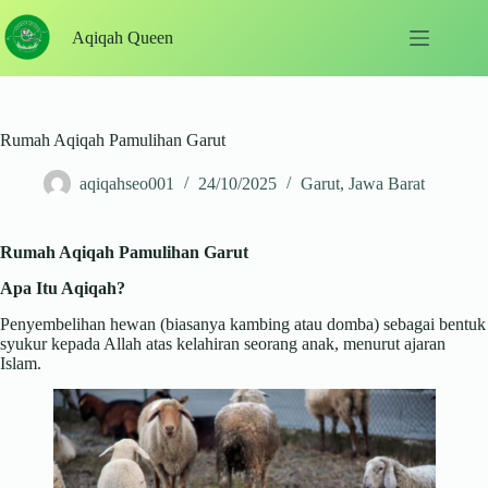
Skip
to
Aqiqah Queen
content
Rumah Aqiqah Pamulihan Garut
aqiqahseo001
24/10/2025
Garut
,
Jawa Barat
Rumah Aqiqah Pamulihan Garut
Apa Itu Aqiqah?
Penyembelihan hewan (biasanya kambing atau domba) sebagai bentuk
syukur kepada Allah atas kelahiran seorang anak, menurut ajaran
Islam.