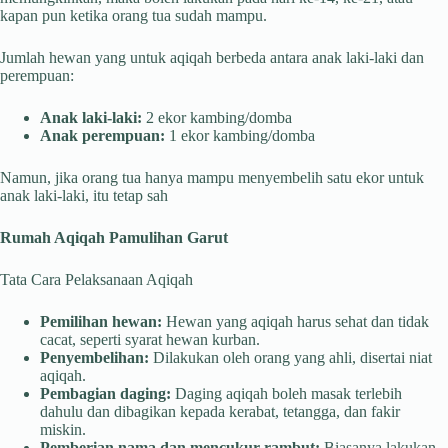
kapan pun ketika orang tua sudah mampu.
Jumlah hewan yang untuk aqiqah berbeda antara anak laki-laki dan
perempuan:
Anak laki-laki:
2 ekor kambing/domba
Anak perempuan:
1 ekor kambing/domba
Namun, jika orang tua hanya mampu menyembelih satu ekor untuk
anak laki-laki, itu tetap sah
Rumah Aqiqah Pamulihan Garut
Tata Cara Pelaksanaan Aqiqah
Pemilihan hewan:
Hewan yang aqiqah harus sehat dan tidak
cacat, seperti syarat hewan kurban.
Penyembelihan:
Dilakukan oleh orang yang ahli, disertai niat
aqiqah.
Pembagian daging:
Daging aqiqah boleh masak terlebih
dahulu dan dibagikan kepada kerabat, tetangga, dan fakir
miskin.
Pemberian nama dan mencukur rambut:
Biasanya lakukan