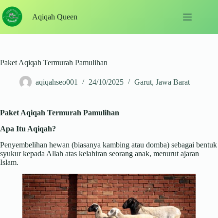
Skip
to
Aqiqah Queen
content
Paket Aqiqah Termurah Pamulihan
aqiqahseo001
24/10/2025
Garut
,
Jawa Barat
Paket Aqiqah Termurah Pamulihan
Apa Itu Aqiqah?
Penyembelihan hewan (biasanya kambing atau domba) sebagai bentuk
syukur kepada Allah atas kelahiran seorang anak, menurut ajaran
Islam.