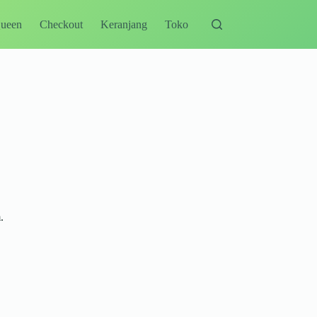
Queen
Checkout
Keranjang
Toko
.