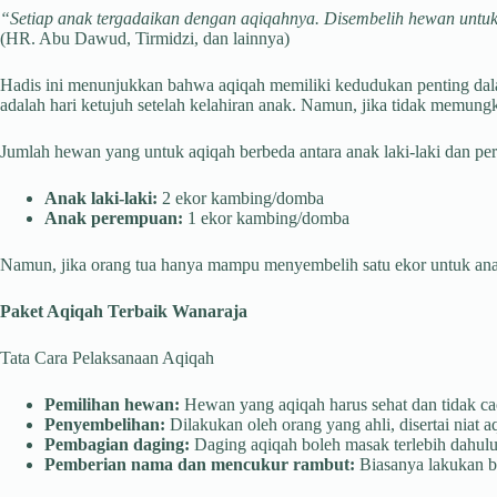
“Setiap anak tergadaikan dengan aqiqahnya. Disembelih hewan untukn
(HR. Abu Dawud, Tirmidzi, dan lainnya)
Hadis ini menunjukkan bahwa aqiqah memiliki kedudukan penting dal
adalah hari ketujuh setelah kelahiran anak. Namun, jika tidak memung
Jumlah hewan yang untuk aqiqah berbeda antara anak laki-laki dan p
Anak laki-laki:
2 ekor kambing/domba
Anak perempuan:
1 ekor kambing/domba
Namun, jika orang tua hanya mampu menyembelih satu ekor untuk anak l
Paket Aqiqah Terbaik Wanaraja
Tata Cara Pelaksanaan Aqiqah
Pemilihan hewan:
Hewan yang aqiqah harus sehat dan tidak cac
Penyembelihan:
Dilakukan oleh orang yang ahli, disertai niat a
Pembagian daging:
Daging aqiqah boleh masak terlebih dahulu 
Pemberian nama dan mencukur rambut:
Biasanya lakukan be