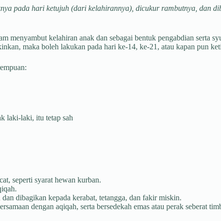
ya pada hari ketujuh (dari kelahirannya), dicukur rambutnya, dan di
am menyambut kelahiran anak dan sebagai bentuk pengabdian serta sy
kinkan, maka boleh lakukan pada hari ke-14, ke-21, atau kapan pun ke
erempuan:
aki-laki, itu tetap sah
at, seperti syarat hewan kurban.
qiqah.
dan dibagikan kepada kerabat, tetangga, dan fakir miskin.
rsamaan dengan aqiqah, serta bersedekah emas atau perak seberat tim