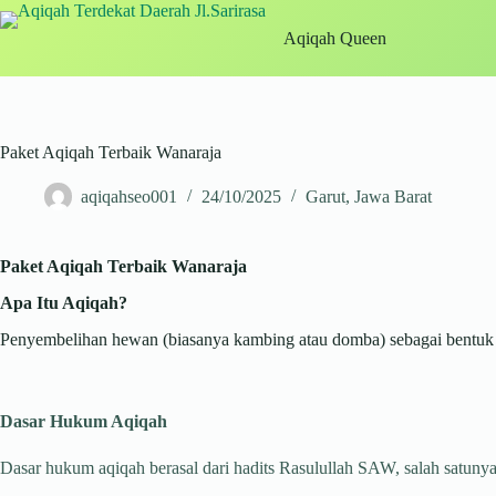
Skip
to
Aqiqah Queen
content
Paket Aqiqah Terbaik Wanaraja
aqiqahseo001
24/10/2025
Garut
,
Jawa Barat
Paket Aqiqah Terbaik Wanaraja
Apa Itu Aqiqah?
Penyembelihan hewan (biasanya kambing atau domba) sebagai bentuk sy
Dasar Hukum Aqiqah
Dasar hukum aqiqah berasal dari hadits Rasulullah SAW, salah satunya