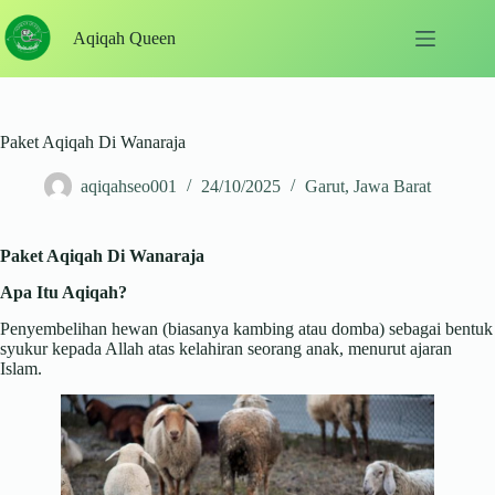
Skip
to
Aqiqah Queen
content
Paket Aqiqah Di Wanaraja
aqiqahseo001
24/10/2025
Garut
,
Jawa Barat
Paket Aqiqah Di Wanaraja
Apa Itu Aqiqah?
Penyembelihan hewan (biasanya kambing atau domba) sebagai bentuk
syukur kepada Allah atas kelahiran seorang anak, menurut ajaran
Islam.