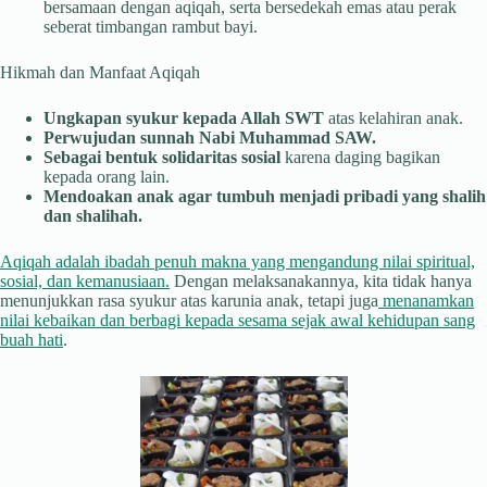
bersamaan dengan aqiqah, serta bersedekah emas atau perak
seberat timbangan rambut bayi.
Hikmah dan Manfaat Aqiqah
Ungkapan syukur kepada Allah SWT
atas kelahiran anak.
Perwujudan sunnah Nabi Muhammad SAW.
Sebagai bentuk solidaritas sosial
karena daging bagikan
kepada orang lain.
Mendoakan anak agar tumbuh menjadi pribadi yang shalih
dan shalihah.
Aqiqah adalah ibadah penuh makna yang mengandung nilai spiritual,
sosial, dan kemanusiaan.
Dengan melaksanakannya, kita tidak hanya
menunjukkan rasa syukur atas karunia anak, tetapi juga
menanamkan
nilai kebaikan dan berbagi kepada sesama sejak awal kehidupan sang
buah hati
.