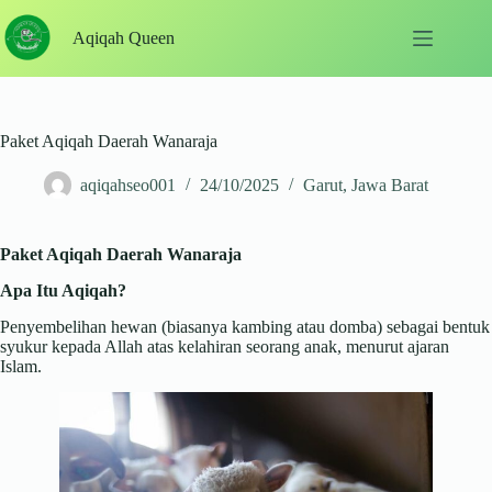
Skip
to
Aqiqah Queen
content
Paket Aqiqah Daerah Wanaraja
aqiqahseo001
24/10/2025
Garut
,
Jawa Barat
Paket Aqiqah Daerah Wanaraja
Apa Itu Aqiqah?
Penyembelihan hewan (biasanya kambing atau domba) sebagai bentuk
syukur kepada Allah atas kelahiran seorang anak, menurut ajaran
Islam.