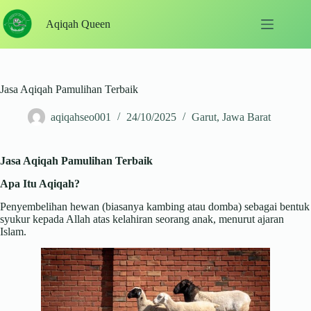
Skip
to
Aqiqah Queen
content
Jasa Aqiqah Pamulihan Terbaik
aqiqahseo001
24/10/2025
Garut
,
Jawa Barat
Jasa Aqiqah Pamulihan Terbaik
Apa Itu Aqiqah?
Penyembelihan hewan (biasanya kambing atau domba) sebagai bentuk
syukur kepada Allah atas kelahiran seorang anak, menurut ajaran
Islam.