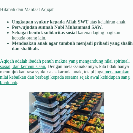
Hikmah dan Manfaat Aqiqah
Ungkapan syukur kepada Allah SWT
atas kelahiran anak.
Perwujudan sunnah Nabi Muhammad SAW.
Sebagai bentuk solidaritas sosial
karena daging bagikan
kepada orang lain.
Mendoakan anak agar tumbuh menjadi pribadi yang shalih
dan shalihah.
Aqiqah adalah ibadah penuh makna yang mengandung nilai spiritual,
sosial, dan kemanusiaan.
Dengan melaksanakannya, kita tidak hanya
menunjukkan rasa syukur atas karunia anak, tetapi juga
menanamkan
nilai kebaikan dan berbagi kepada sesama sejak awal kehidupan sang
buah hati
.