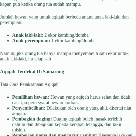
kapan pun ketika orang tua sudah mampu.
Jumlah hewan yang untuk aqiqah berbeda antara anak laki-laki dan
perempuan:
Anak laki-laki:
2 ekor kambing/domba
Anak perempuan:
1 ekor kambing/domba
Namun, jika orang tua hanya mampu menyembelih satu ekor untuk
anak laki-laki, itu tetap sah
Aqiqah Terdekat Di Samarang
Tata Cara Pelaksanaan Aqiqah
Pemilihan hewan:
Hewan yang aqiqah harus sehat dan tidak
cacat, seperti syarat hewan kurban.
Penyembelihan:
Dilakukan oleh orang yang ahli, disertai niat
aqiqah.
Pembagian daging:
Daging aqiqah boleh masak terlebih
dahulu dan dibagikan kepada kerabat, tetangga, dan fakir
miskin.
Pemberian nama dan mencukur rambut:
Biasanya lakukan