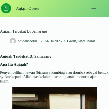
Skip
to
Aqiqah Queen
content
Aqiqah Terdekat Di Samarang
aqiqahseo001
24/10/2025
Garut
,
Jawa Barat
Aqiqah Terdekat Di Samarang
Apa Itu Aqiqah?
Penyembelihan hewan (biasanya kambing atau domba) sebagai bentuk
syukur kepada Allah atas kelahiran seorang anak, menurut ajaran
Islam.