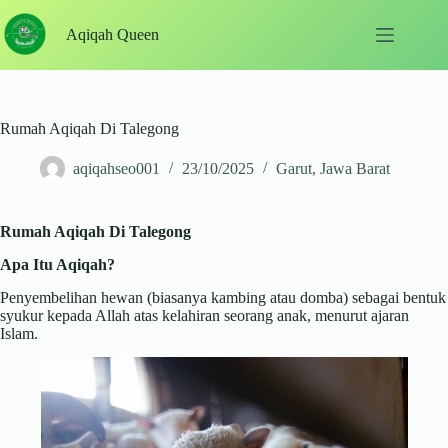
Skip
to
Aqiqah Queen
content
Rumah Aqiqah Di Talegong
aqiqahseo001
23/10/2025
Garut
,
Jawa Barat
Rumah Aqiqah Di Talegong
Apa Itu Aqiqah?
Penyembelihan hewan (biasanya kambing atau domba) sebagai bentuk
syukur kepada Allah atas kelahiran seorang anak, menurut ajaran
Islam.