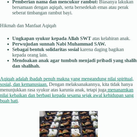
Pemberian nama dan mencukur rambut:
Biasanya lakukan
bersamaan dengan aqiqah, serta bersedekah emas atau perak
seberat timbangan rambut bayi.
Hikmah dan Manfaat Aqiqah
Ungkapan syukur kepada Allah SWT
atas kelahiran anak.
Perwujudan sunnah Nabi Muhammad SAW.
Sebagai bentuk solidaritas sosial
karena daging bagikan
kepada orang lain.
Mendoakan anak agar tumbuh menjadi pribadi yang shalih
dan shalihah.
Aqiqah adalah ibadah penuh makna yang mengandung nilai spiritual,
sosial, dan kemanusiaan.
Dengan melaksanakannya, kita tidak hanya
menunjukkan rasa syukur atas karunia anak, tetapi juga
menanamkan
nilai kebaikan dan berbagi kepada sesama sejak awal kehidupan sang
buah hati
.