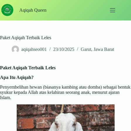
Skip
to
Aqiqah Queen
content
Paket Aqiqah Terbaik Leles
aqiqahseo001
23/10/2025
Garut
,
Jawa Barat
Paket Aqiqah Terbaik Leles
Apa Itu Aqiqah?
Penyembelihan hewan (biasanya kambing atau domba) sebagai bentuk
syukur kepada Allah atas kelahiran seorang anak, menurut ajaran
Islam.