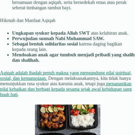
bersamaan dengan aqiqah, serta bersedekah emas atau perak
seberat timbangan rambut bayi.
Hikmah dan Manfaat Aqiqah
Ungkapan syukur kepada Allah SWT
atas kelahiran anak.
Perwujudan sunnah Nabi Muhammad SAW.
Sebagai bentuk solidaritas sosial
karena daging bagikan
kepada orang lain.
Mendoakan anak agar tumbuh menjadi pribadi yang shalih
dan shalihah.
Aqiqah adalah ibadah penuh makna yang mengandung nilai spiritual,
sosial, dan kemanusiaan.
Dengan melaksanakannya, kita tidak hanya
menunjukkan rasa syukur atas karunia anak, tetapi juga
menanamkan
nilai kebaikan dan berbagi kepada sesama sejak awal kehidupan sang
buah hati
.