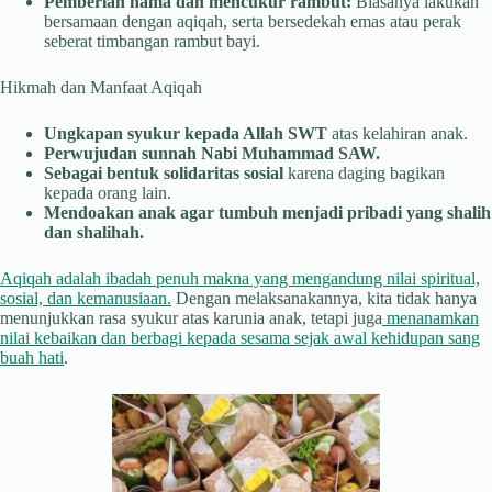
Pemberian nama dan mencukur rambut:
Biasanya lakukan
bersamaan dengan aqiqah, serta bersedekah emas atau perak
seberat timbangan rambut bayi.
Hikmah dan Manfaat Aqiqah
Ungkapan syukur kepada Allah SWT
atas kelahiran anak.
Perwujudan sunnah Nabi Muhammad SAW.
Sebagai bentuk solidaritas sosial
karena daging bagikan
kepada orang lain.
Mendoakan anak agar tumbuh menjadi pribadi yang shalih
dan shalihah.
Aqiqah adalah ibadah penuh makna yang mengandung nilai spiritual,
sosial, dan kemanusiaan.
Dengan melaksanakannya, kita tidak hanya
menunjukkan rasa syukur atas karunia anak, tetapi juga
menanamkan
nilai kebaikan dan berbagi kepada sesama sejak awal kehidupan sang
buah hati
.