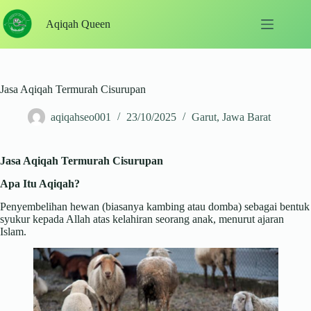
Skip
to
Aqiqah Queen
content
Jasa Aqiqah Termurah Cisurupan
aqiqahseo001
23/10/2025
Garut
,
Jawa Barat
Jasa Aqiqah Termurah Cisurupan
Apa Itu Aqiqah?
Penyembelihan hewan (biasanya kambing atau domba) sebagai bentuk
syukur kepada Allah atas kelahiran seorang anak, menurut ajaran
Islam.