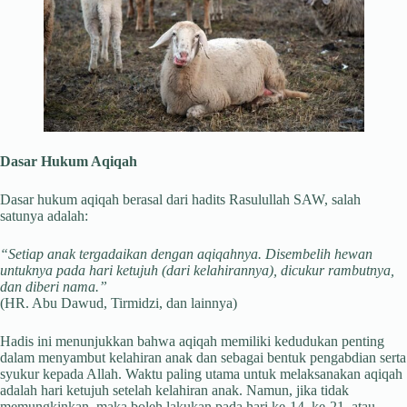
Dasar Hukum Aqiqah
Dasar hukum aqiqah berasal dari hadits Rasulullah SAW, salah
satunya adalah:
“Setiap anak tergadaikan dengan aqiqahnya. Disembelih hewan
untuknya pada hari ketujuh (dari kelahirannya), dicukur rambutnya,
dan diberi nama.”
(HR. Abu Dawud, Tirmidzi, dan lainnya)
Hadis ini menunjukkan bahwa aqiqah memiliki kedudukan penting
dalam menyambut kelahiran anak dan sebagai bentuk pengabdian serta
syukur kepada Allah. Waktu paling utama untuk melaksanakan aqiqah
adalah hari ketujuh setelah kelahiran anak. Namun, jika tidak
memungkinkan, maka boleh lakukan pada hari ke-14, ke-21, atau