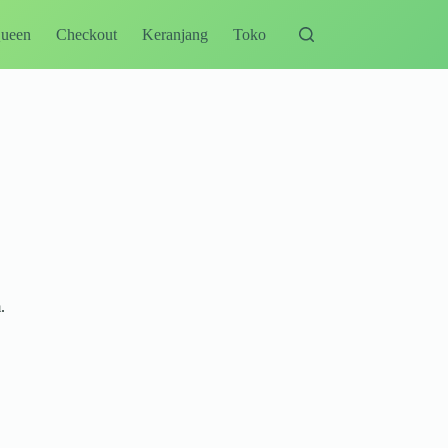
Queen
Checkout
Keranjang
Toko
.