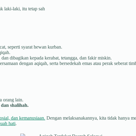
aki-laki, itu tetap sah
at, seperti syarat hewan kurban.
qiqah.
dan dibagikan kepada kerabat, tetangga, dan fakir miskin.
rsamaan dengan aqiqah, serta bersedekah emas atau perak seberat tim
 orang lain.
dan shalihah.
osial, dan kemanusiaan.
Dengan melaksanakannya, kita tidak hanya menu
uah hati
.