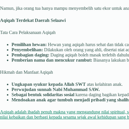
Namun, jika orang tua hanya mampu menyembelih satu ekor untuk anak l
Aqiqah Terdekat Daerah Selaawi
Tata Cara Pelaksanaan Aqiqah
Pemilihan hewan:
Hewan yang aqiqah harus sehat dan tidak cac
Penyembelihan:
Dilakukan oleh orang yang ahli, disertai niat a
Pembagian daging:
Daging aqiqah boleh masak terlebih dahulu 
Pemberian nama dan mencukur rambut:
Biasanya lakukan be
Hikmah dan Manfaat Aqiqah
Ungkapan syukur kepada Allah SWT
atas kelahiran anak.
Perwujudan sunnah Nabi Muhammad SAW.
Sebagai bentuk solidaritas sosial
karena daging bagikan kepada
Mendoakan anak agar tumbuh menjadi pribadi yang shalih 
Aqiqah adalah ibadah penuh makna yang mengandung nilai spiritual, s
nilai kebaikan dan berbagi kepada sesama sejak awal kehidupan sang b