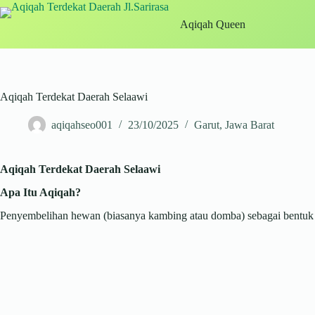
Skip
to
Aqiqah Queen
content
Aqiqah Terdekat Daerah Selaawi
aqiqahseo001
23/10/2025
Garut
,
Jawa Barat
Aqiqah Terdekat Daerah Selaawi
Apa Itu Aqiqah?
Penyembelihan hewan (biasanya kambing atau domba) sebagai bentuk sy