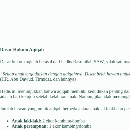
Dasar Hukum Aqiqah
Dasar hukum aqiqah berasal dari hadits Rasulullah SAW, salah satunya
“Setiap anak tergadaikan dengan aqiqahnya. Disembelih hewan untukn
(HR. Abu Dawud, Tirmidzi, dan lainnya)
Hadis ini menunjukkan bahwa aqiqah memiliki kedudukan penting dal
adalah hari ketujuh setelah kelahiran anak. Namun, jika tidak memung
Jumlah hewan yang untuk aqiqah berbeda antara anak laki-laki dan p
Anak laki-laki:
2 ekor kambing/domba
Anak perempuan:
1 ekor kambing/domba