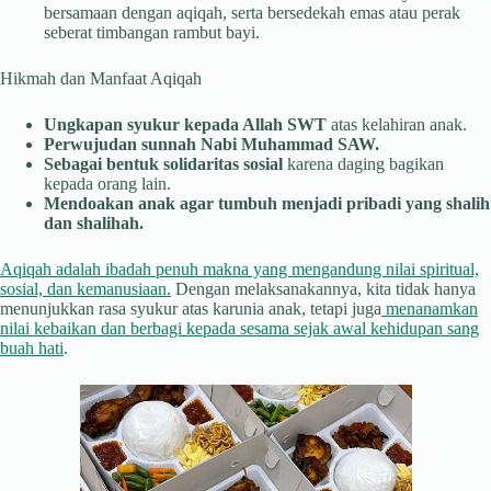
bersamaan dengan aqiqah, serta bersedekah emas atau perak
seberat timbangan rambut bayi.
Hikmah dan Manfaat Aqiqah
Ungkapan syukur kepada Allah SWT
atas kelahiran anak.
Perwujudan sunnah Nabi Muhammad SAW.
Sebagai bentuk solidaritas sosial
karena daging bagikan
kepada orang lain.
Mendoakan anak agar tumbuh menjadi pribadi yang shalih
dan shalihah.
Aqiqah adalah ibadah penuh makna yang mengandung nilai spiritual,
sosial, dan kemanusiaan.
Dengan melaksanakannya, kita tidak hanya
menunjukkan rasa syukur atas karunia anak, tetapi juga
menanamkan
nilai kebaikan dan berbagi kepada sesama sejak awal kehidupan sang
buah hati
.