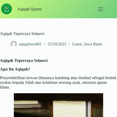
Skip
to
Aqiqah Queen
content
Aqiqah Tepercaya Selaawi
aqiqahseo001
23/10/2025
Garut
,
Jawa Barat
Aqiqah Tepercaya Selaawi
Apa Itu Aqiqah?
Penyembelihan hewan (biasanya kambing atau domba) sebagai bentuk
syukur kepada Allah atas kelahiran seorang anak, menurut ajaran
Islam.