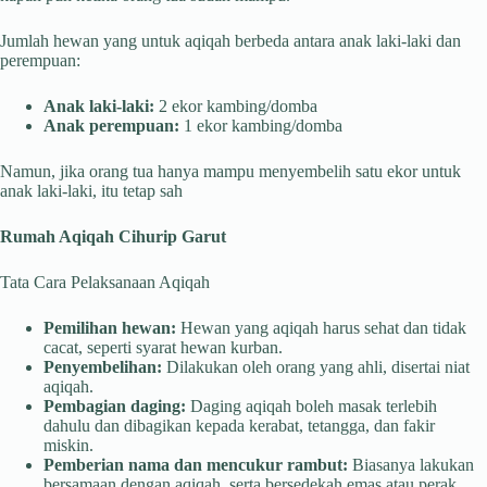
Jumlah hewan yang untuk aqiqah berbeda antara anak laki-laki dan
perempuan:
Anak laki-laki:
2 ekor kambing/domba
Anak perempuan:
1 ekor kambing/domba
Namun, jika orang tua hanya mampu menyembelih satu ekor untuk
anak laki-laki, itu tetap sah
Rumah Aqiqah Cihurip Garut
Tata Cara Pelaksanaan Aqiqah
Pemilihan hewan:
Hewan yang aqiqah harus sehat dan tidak
cacat, seperti syarat hewan kurban.
Penyembelihan:
Dilakukan oleh orang yang ahli, disertai niat
aqiqah.
Pembagian daging:
Daging aqiqah boleh masak terlebih
dahulu dan dibagikan kepada kerabat, tetangga, dan fakir
miskin.
Pemberian nama dan mencukur rambut:
Biasanya lakukan
bersamaan dengan aqiqah, serta bersedekah emas atau perak