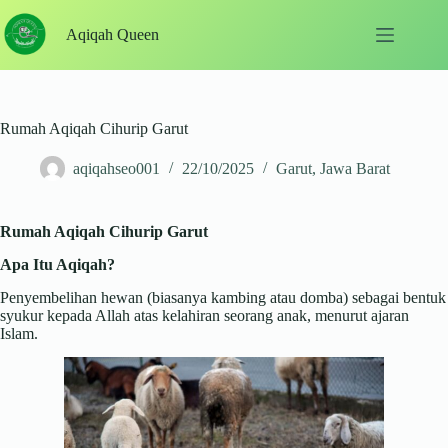
Skip
to
Aqiqah Queen
content
Rumah Aqiqah Cihurip Garut
aqiqahseo001
22/10/2025
Garut
,
Jawa Barat
Rumah Aqiqah Cihurip Garut
Apa Itu Aqiqah?
Penyembelihan hewan (biasanya kambing atau domba) sebagai bentuk
syukur kepada Allah atas kelahiran seorang anak, menurut ajaran
Islam.