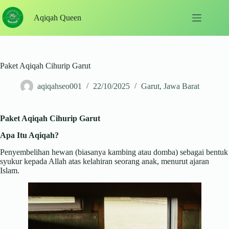
Skip
to
Aqiqah Queen
content
Paket Aqiqah Cihurip Garut
aqiqahseo001
22/10/2025
Garut
,
Jawa Barat
Paket Aqiqah Cihurip Garut
Apa Itu Aqiqah?
Penyembelihan hewan (biasanya kambing atau domba) sebagai bentuk
syukur kepada Allah atas kelahiran seorang anak, menurut ajaran
Islam.