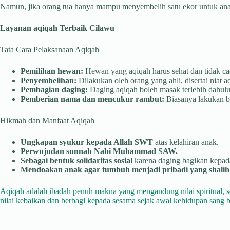
Namun, jika orang tua hanya mampu menyembelih satu ekor untuk anak l
Layanan aqiqah Terbaik Cilawu
Tata Cara Pelaksanaan Aqiqah
Pemilihan hewan:
Hewan yang aqiqah harus sehat dan tidak cac
Penyembelihan:
Dilakukan oleh orang yang ahli, disertai niat a
Pembagian daging:
Daging aqiqah boleh masak terlebih dahulu 
Pemberian nama dan mencukur rambut:
Biasanya lakukan be
Hikmah dan Manfaat Aqiqah
Ungkapan syukur kepada Allah SWT
atas kelahiran anak.
Perwujudan sunnah Nabi Muhammad SAW.
Sebagai bentuk solidaritas sosial
karena daging bagikan kepada
Mendoakan anak agar tumbuh menjadi pribadi yang shalih 
Aqiqah adalah ibadah penuh makna yang mengandung nilai spiritual, s
nilai kebaikan dan berbagi kepada sesama sejak awal kehidupan sang b