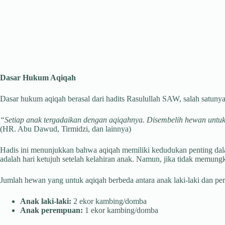
Dasar Hukum Aqiqah
Dasar hukum aqiqah berasal dari hadits Rasulullah SAW, salah satunya
“Setiap anak tergadaikan dengan aqiqahnya. Disembelih hewan untukn
(HR. Abu Dawud, Tirmidzi, dan lainnya)
Hadis ini menunjukkan bahwa aqiqah memiliki kedudukan penting dal
adalah hari ketujuh setelah kelahiran anak. Namun, jika tidak memung
Jumlah hewan yang untuk aqiqah berbeda antara anak laki-laki dan p
Anak laki-laki:
2 ekor kambing/domba
Anak perempuan:
1 ekor kambing/domba