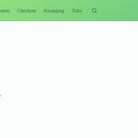
Queen
Checkout
Keranjang
Toko
.