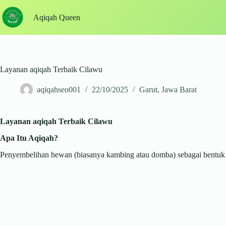
Skip
to
Aqiqah Queen
content
Layanan aqiqah Terbaik Cilawu
aqiqahseo001
22/10/2025
Garut
,
Jawa Barat
Layanan aqiqah Terbaik Cilawu
Apa Itu Aqiqah?
Penyembelihan hewan (biasanya kambing atau domba) sebagai bentuk sy