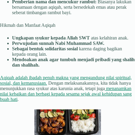
Pemberian nama dan mencukur rambut:
Biasanya lakukan
bersamaan dengan aqiqah, serta bersedekah emas atau perak
seberat timbangan rambut bayi.
Hikmah dan Manfaat Aqiqah
Ungkapan syukur kepada Allah SWT
atas kelahiran anak.
Perwujudan sunnah Nabi Muhammad SAW.
Sebagai bentuk solidaritas sosial
karena daging bagikan
kepada orang lain.
Mendoakan anak agar tumbuh menjadi pribadi yang shalih
dan shalihah.
Aqiqah adalah ibadah penuh makna yang mengandung nilai spiritual,
sosial, dan kemanusiaan.
Dengan melaksanakannya, kita tidak hanya
menunjukkan rasa syukur atas karunia anak, tetapi juga
menanamkan
nilai kebaikan dan berbagi kepada sesama sejak awal kehidupan sang
buah hati
.