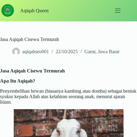
Skip
to
Aqiqah Queen
content
Jasa Aqiqah Cisewu Termurah
aqiqahseo001
22/10/2025
Garut
,
Jawa Barat
Jasa Aqiqah Cisewu Termurah
Apa Itu Aqiqah?
Penyembelihan hewan (biasanya kambing atau domba) sebagai bentuk
syukur kepada Allah atas kelahiran seorang anak, menurut ajaran
Islam.