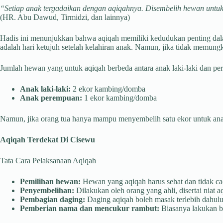
“Setiap anak tergadaikan dengan aqiqahnya. Disembelih hewan untukn
(HR. Abu Dawud, Tirmidzi, dan lainnya)
Hadis ini menunjukkan bahwa aqiqah memiliki kedudukan penting dal
adalah hari ketujuh setelah kelahiran anak. Namun, jika tidak memung
Jumlah hewan yang untuk aqiqah berbeda antara anak laki-laki dan p
Anak laki-laki:
2 ekor kambing/domba
Anak perempuan:
1 ekor kambing/domba
Namun, jika orang tua hanya mampu menyembelih satu ekor untuk anak l
Aqiqah Terdekat Di Cisewu
Tata Cara Pelaksanaan Aqiqah
Pemilihan hewan:
Hewan yang aqiqah harus sehat dan tidak cac
Penyembelihan:
Dilakukan oleh orang yang ahli, disertai niat a
Pembagian daging:
Daging aqiqah boleh masak terlebih dahulu 
Pemberian nama dan mencukur rambut:
Biasanya lakukan be