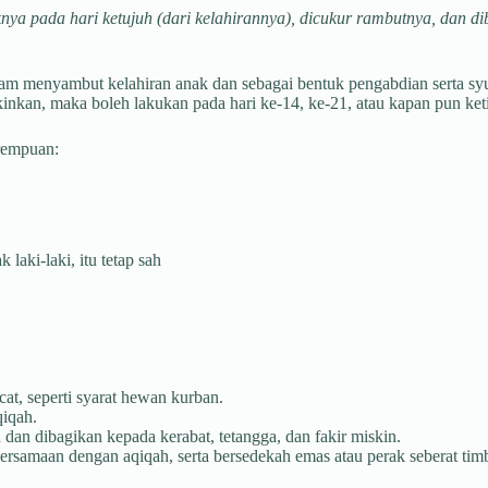
ya pada hari ketujuh (dari kelahirannya), dicukur rambutnya, dan di
am menyambut kelahiran anak dan sebagai bentuk pengabdian serta sy
kinkan, maka boleh lakukan pada hari ke-14, ke-21, atau kapan pun ke
erempuan:
aki-laki, itu tetap sah
at, seperti syarat hewan kurban.
qiqah.
dan dibagikan kepada kerabat, tetangga, dan fakir miskin.
rsamaan dengan aqiqah, serta bersedekah emas atau perak seberat tim