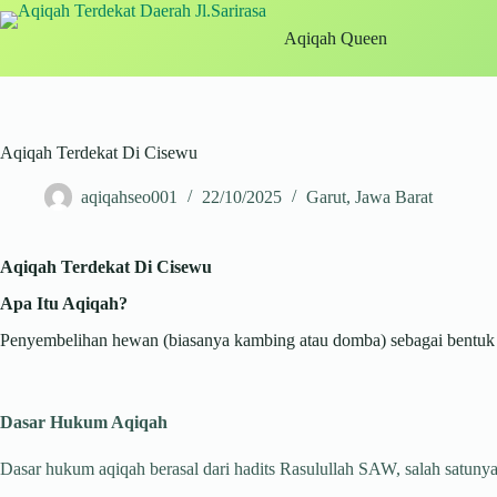
Skip
to
Aqiqah Queen
content
Aqiqah Terdekat Di Cisewu
aqiqahseo001
22/10/2025
Garut
,
Jawa Barat
Aqiqah Terdekat Di Cisewu
Apa Itu Aqiqah?
Penyembelihan hewan (biasanya kambing atau domba) sebagai bentuk sy
Dasar Hukum Aqiqah
Dasar hukum aqiqah berasal dari hadits Rasulullah SAW, salah satunya