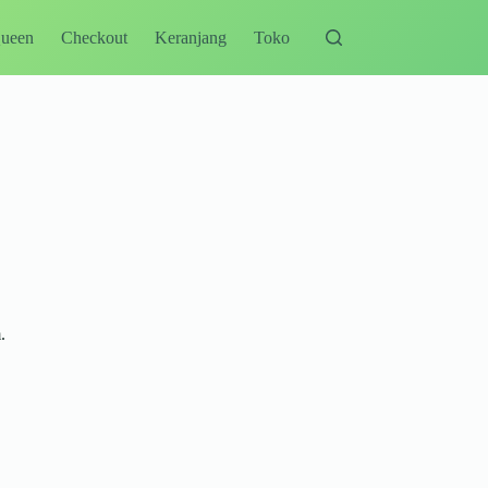
Queen
Checkout
Keranjang
Toko
.