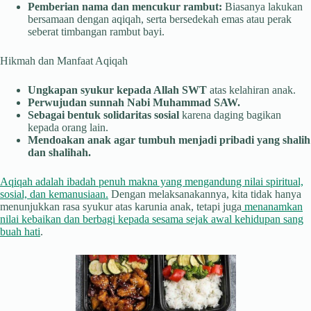
Pemberian nama dan mencukur rambut:
Biasanya lakukan
bersamaan dengan aqiqah, serta bersedekah emas atau perak
seberat timbangan rambut bayi.
Hikmah dan Manfaat Aqiqah
Ungkapan syukur kepada Allah SWT
atas kelahiran anak.
Perwujudan sunnah Nabi Muhammad SAW.
Sebagai bentuk solidaritas sosial
karena daging bagikan
kepada orang lain.
Mendoakan anak agar tumbuh menjadi pribadi yang shalih
dan shalihah.
Aqiqah adalah ibadah penuh makna yang mengandung nilai spiritual,
sosial, dan kemanusiaan.
Dengan melaksanakannya, kita tidak hanya
menunjukkan rasa syukur atas karunia anak, tetapi juga
menanamkan
nilai kebaikan dan berbagi kepada sesama sejak awal kehidupan sang
buah hati
.