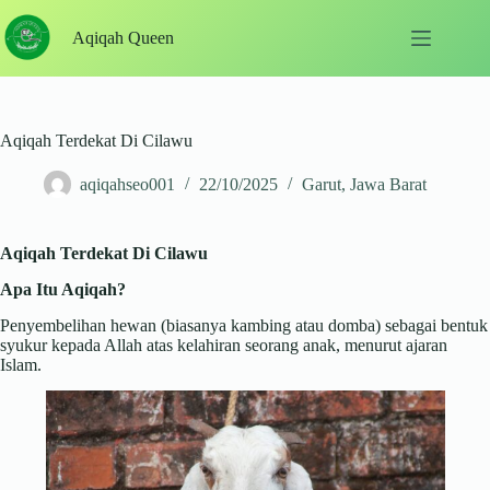
Skip
to
Aqiqah Queen
content
Aqiqah Terdekat Di Cilawu
aqiqahseo001
22/10/2025
Garut
,
Jawa Barat
Aqiqah Terdekat Di Cilawu
Apa Itu Aqiqah?
Penyembelihan hewan (biasanya kambing atau domba) sebagai bentuk
syukur kepada Allah atas kelahiran seorang anak, menurut ajaran
Islam.