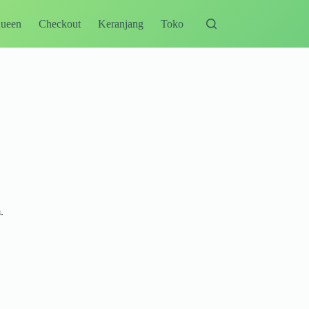
Queen
Checkout
Keranjang
Toko
.