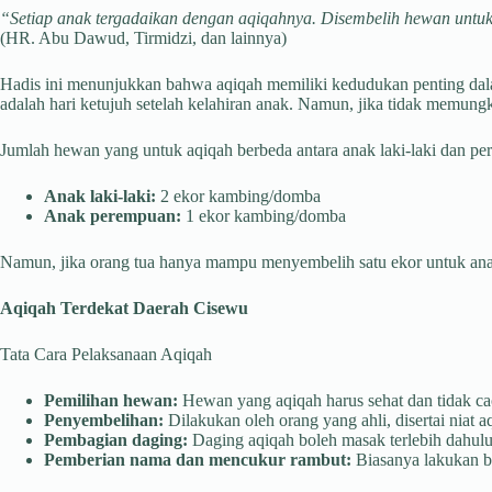
“Setiap anak tergadaikan dengan aqiqahnya. Disembelih hewan untukn
(HR. Abu Dawud, Tirmidzi, dan lainnya)
Hadis ini menunjukkan bahwa aqiqah memiliki kedudukan penting dal
adalah hari ketujuh setelah kelahiran anak. Namun, jika tidak memung
Jumlah hewan yang untuk aqiqah berbeda antara anak laki-laki dan p
Anak laki-laki:
2 ekor kambing/domba
Anak perempuan:
1 ekor kambing/domba
Namun, jika orang tua hanya mampu menyembelih satu ekor untuk anak l
Aqiqah Terdekat Daerah Cisewu
Tata Cara Pelaksanaan Aqiqah
Pemilihan hewan:
Hewan yang aqiqah harus sehat dan tidak cac
Penyembelihan:
Dilakukan oleh orang yang ahli, disertai niat a
Pembagian daging:
Daging aqiqah boleh masak terlebih dahulu 
Pemberian nama dan mencukur rambut:
Biasanya lakukan be