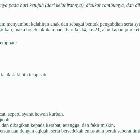
ya pada hari ketujuh (dari kelahirannya), dicukur rambutnya, dan di
am menyambut kelahiran anak dan sebagai bentuk pengabdian serta sy
kinkan, maka boleh lakukan pada hari ke-14, ke-21, atau kapan pun ke
erempuan:
aki-laki, itu tetap sah
at, seperti syarat hewan kurban.
qiqah.
dan dibagikan kepada kerabat, tetangga, dan fakir miskin.
rsamaan dengan aqiqah, serta bersedekah emas atau perak seberat tim