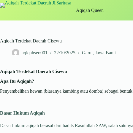
Skip
to
Aqiqah Queen
content
Aqiqah Terdekat Daerah Cisewu
aqiqahseo001
22/10/2025
Garut
,
Jawa Barat
Aqiqah Terdekat Daerah Cisewu
Apa Itu Aqiqah?
Penyembelihan hewan (biasanya kambing atau domba) sebagai bentuk sy
Dasar Hukum Aqiqah
Dasar hukum aqiqah berasal dari hadits Rasulullah SAW, salah satunya