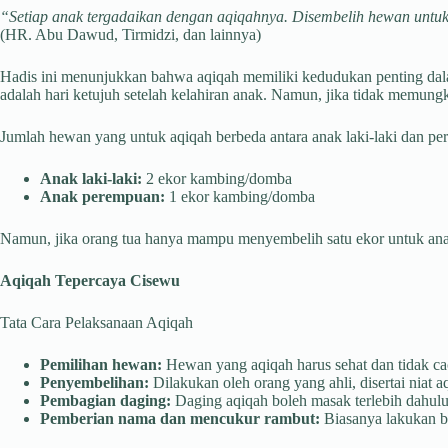
“Setiap anak tergadaikan dengan aqiqahnya. Disembelih hewan untukn
(HR. Abu Dawud, Tirmidzi, dan lainnya)
Hadis ini menunjukkan bahwa aqiqah memiliki kedudukan penting dal
adalah hari ketujuh setelah kelahiran anak. Namun, jika tidak memung
Jumlah hewan yang untuk aqiqah berbeda antara anak laki-laki dan p
Anak laki-laki:
2 ekor kambing/domba
Anak perempuan:
1 ekor kambing/domba
Namun, jika orang tua hanya mampu menyembelih satu ekor untuk anak l
Aqiqah Tepercaya Cisewu
Tata Cara Pelaksanaan Aqiqah
Pemilihan hewan:
Hewan yang aqiqah harus sehat dan tidak cac
Penyembelihan:
Dilakukan oleh orang yang ahli, disertai niat a
Pembagian daging:
Daging aqiqah boleh masak terlebih dahulu 
Pemberian nama dan mencukur rambut:
Biasanya lakukan be