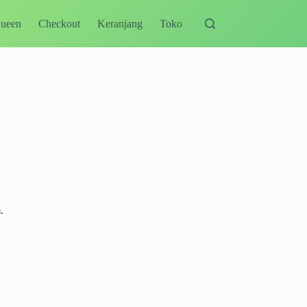
Queen
Checkout
Keranjang
Toko
.