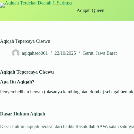
Skip
to
Aqiqah Queen
content
Aqiqah Tepercaya Cisewu
aqiqahseo001
22/10/2025
Garut
,
Jawa Barat
Aqiqah Tepercaya Cisewu
Apa Itu Aqiqah?
Penyembelihan hewan (biasanya kambing atau domba) sebagai bentuk sy
Dasar Hukum Aqiqah
Dasar hukum aqiqah berasal dari hadits Rasulullah SAW, salah satunya