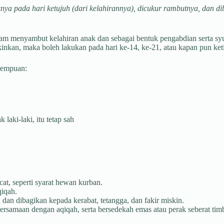
ya pada hari ketujuh (dari kelahirannya), dicukur rambutnya, dan di
am menyambut kelahiran anak dan sebagai bentuk pengabdian serta sy
kinkan, maka boleh lakukan pada hari ke-14, ke-21, atau kapan pun ke
erempuan:
aki-laki, itu tetap sah
at, seperti syarat hewan kurban.
qiqah.
dan dibagikan kepada kerabat, tetangga, dan fakir miskin.
rsamaan dengan aqiqah, serta bersedekah emas atau perak seberat tim