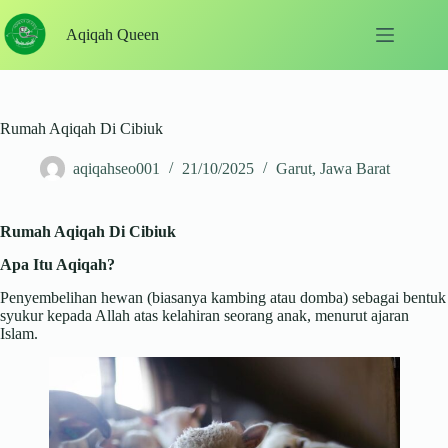
Skip
to
Aqiqah Queen
content
Rumah Aqiqah Di Cibiuk
aqiqahseo001
21/10/2025
Garut
,
Jawa Barat
Rumah Aqiqah Di Cibiuk
Apa Itu Aqiqah?
Penyembelihan hewan (biasanya kambing atau domba) sebagai bentuk
syukur kepada Allah atas kelahiran seorang anak, menurut ajaran
Islam.