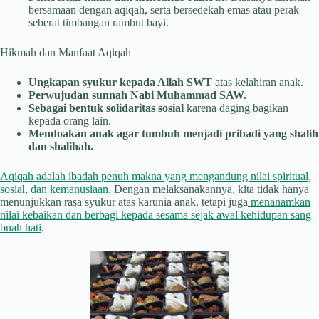
bersamaan dengan aqiqah, serta bersedekah emas atau perak
seberat timbangan rambut bayi.
Hikmah dan Manfaat Aqiqah
Ungkapan syukur kepada Allah SWT
atas kelahiran anak.
Perwujudan sunnah Nabi Muhammad SAW.
Sebagai bentuk solidaritas sosial
karena daging bagikan
kepada orang lain.
Mendoakan anak agar tumbuh menjadi pribadi yang shalih
dan shalihah.
Aqiqah adalah ibadah penuh makna yang mengandung nilai spiritual,
sosial, dan kemanusiaan.
Dengan melaksanakannya, kita tidak hanya
menunjukkan rasa syukur atas karunia anak, tetapi juga
menanamkan
nilai kebaikan dan berbagi kepada sesama sejak awal kehidupan sang
buah hati
.