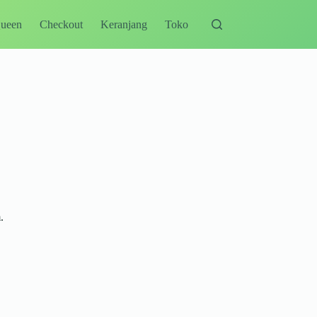
Queen
Checkout
Keranjang
Toko
.