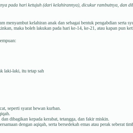
ya pada hari ketujuh (dari kelahirannya), dicukur rambutnya, dan di
am menyambut kelahiran anak dan sebagai bentuk pengabdian serta sy
kinkan, maka boleh lakukan pada hari ke-14, ke-21, atau kapan pun ke
erempuan:
aki-laki, itu tetap sah
at, seperti syarat hewan kurban.
qiqah.
dan dibagikan kepada kerabat, tetangga, dan fakir miskin.
rsamaan dengan aqiqah, serta bersedekah emas atau perak seberat tim