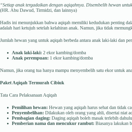
“Setiap anak tergadaikan dengan aqiqahnya. Disembelih hewan untukn
(HR. Abu Dawud, Tirmidzi, dan lainnya)
Hadis ini menunjukkan bahwa aqiqah memiliki kedudukan penting dal
adalah hari ketujuh setelah kelahiran anak. Namun, jika tidak memung
Jumlah hewan yang untuk aqiqah berbeda antara anak laki-laki dan p
Anak laki-laki:
2 ekor kambing/domba
Anak perempuan:
1 ekor kambing/domba
Namun, jika orang tua hanya mampu menyembelih satu ekor untuk anak l
Paket Aqiqah Termurah Cibiuk
Tata Cara Pelaksanaan Aqiqah
Pemilihan hewan:
Hewan yang aqiqah harus sehat dan tidak cac
Penyembelihan:
Dilakukan oleh orang yang ahli, disertai niat a
Pembagian daging:
Daging aqiqah boleh masak terlebih dahulu 
Pemberian nama dan mencukur rambut:
Biasanya lakukan be