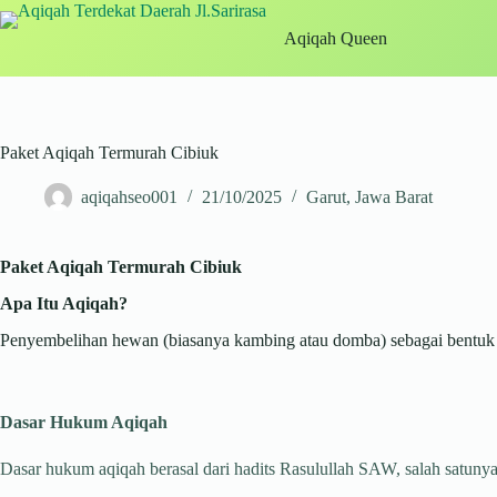
Skip
to
Aqiqah Queen
content
Paket Aqiqah Termurah Cibiuk
aqiqahseo001
21/10/2025
Garut
,
Jawa Barat
Paket Aqiqah Termurah Cibiuk
Apa Itu Aqiqah?
Penyembelihan hewan (biasanya kambing atau domba) sebagai bentuk sy
Dasar Hukum Aqiqah
Dasar hukum aqiqah berasal dari hadits Rasulullah SAW, salah satunya