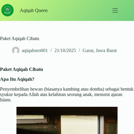
Skip
to
Aqiqah Queen
content
Paket Aqiqah Cibatu
aqiqahseo001
21/10/2025
Garut
,
Jawa Barat
Paket Aqiqah Cibatu
Apa Itu Aqiqah?
Penyembelihan hewan (biasanya kambing atau domba) sebagai bentuk
syukur kepada Allah atas kelahiran seorang anak, menurut ajaran
Islam.