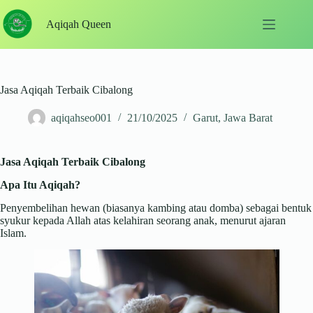
Skip
to
Aqiqah Queen
content
Jasa Aqiqah Terbaik Cibalong
aqiqahseo001
21/10/2025
Garut
,
Jawa Barat
Jasa Aqiqah Terbaik Cibalong
Apa Itu Aqiqah?
Penyembelihan hewan (biasanya kambing atau domba) sebagai bentuk
syukur kepada Allah atas kelahiran seorang anak, menurut ajaran
Islam.