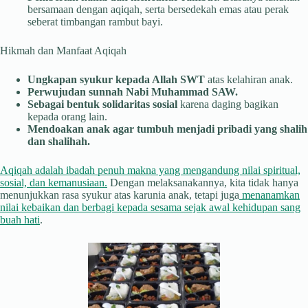
bersamaan dengan aqiqah, serta bersedekah emas atau perak
seberat timbangan rambut bayi.
Hikmah dan Manfaat Aqiqah
Ungkapan syukur kepada Allah SWT
atas kelahiran anak.
Perwujudan sunnah Nabi Muhammad SAW.
Sebagai bentuk solidaritas sosial
karena daging bagikan
kepada orang lain.
Mendoakan anak agar tumbuh menjadi pribadi yang shalih
dan shalihah.
Aqiqah adalah ibadah penuh makna yang mengandung nilai spiritual,
sosial, dan kemanusiaan.
Dengan melaksanakannya, kita tidak hanya
menunjukkan rasa syukur atas karunia anak, tetapi juga
menanamkan
nilai kebaikan dan berbagi kepada sesama sejak awal kehidupan sang
buah hati
.