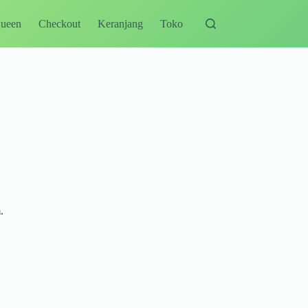
Queen
Checkout
Keranjang
Toko
.