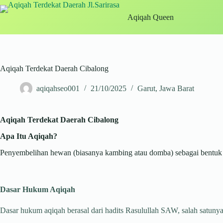
Skip
to
Aqiqah Queen
content
Aqiqah Terdekat Daerah Cibalong
aqiqahseo001
21/10/2025
Garut
,
Jawa Barat
Aqiqah Terdekat Daerah Cibalong
Apa Itu Aqiqah?
Penyembelihan hewan (biasanya kambing atau domba) sebagai bentuk sy
Dasar Hukum Aqiqah
Dasar hukum aqiqah berasal dari hadits Rasulullah SAW, salah satunya