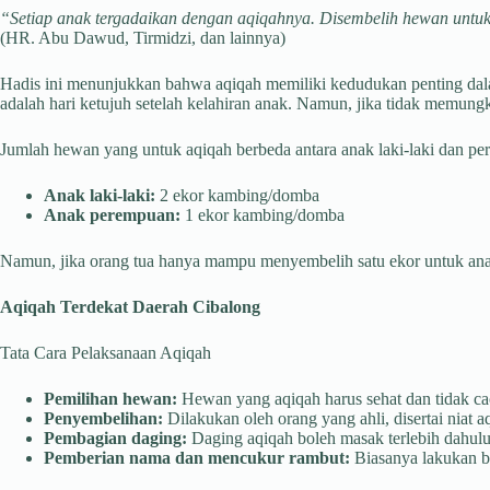
“Setiap anak tergadaikan dengan aqiqahnya. Disembelih hewan untukn
(HR. Abu Dawud, Tirmidzi, dan lainnya)
Hadis ini menunjukkan bahwa aqiqah memiliki kedudukan penting dal
adalah hari ketujuh setelah kelahiran anak. Namun, jika tidak memung
Jumlah hewan yang untuk aqiqah berbeda antara anak laki-laki dan p
Anak laki-laki:
2 ekor kambing/domba
Anak perempuan:
1 ekor kambing/domba
Namun, jika orang tua hanya mampu menyembelih satu ekor untuk anak l
Aqiqah Terdekat Daerah Cibalong
Tata Cara Pelaksanaan Aqiqah
Pemilihan hewan:
Hewan yang aqiqah harus sehat dan tidak cac
Penyembelihan:
Dilakukan oleh orang yang ahli, disertai niat a
Pembagian daging:
Daging aqiqah boleh masak terlebih dahulu 
Pemberian nama dan mencukur rambut:
Biasanya lakukan be