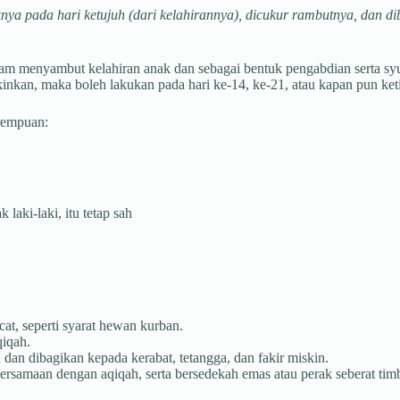
ya pada hari ketujuh (dari kelahirannya), dicukur rambutnya, dan di
am menyambut kelahiran anak dan sebagai bentuk pengabdian serta sy
kinkan, maka boleh lakukan pada hari ke-14, ke-21, atau kapan pun ke
erempuan:
aki-laki, itu tetap sah
at, seperti syarat hewan kurban.
qiqah.
dan dibagikan kepada kerabat, tetangga, dan fakir miskin.
rsamaan dengan aqiqah, serta bersedekah emas atau perak seberat tim