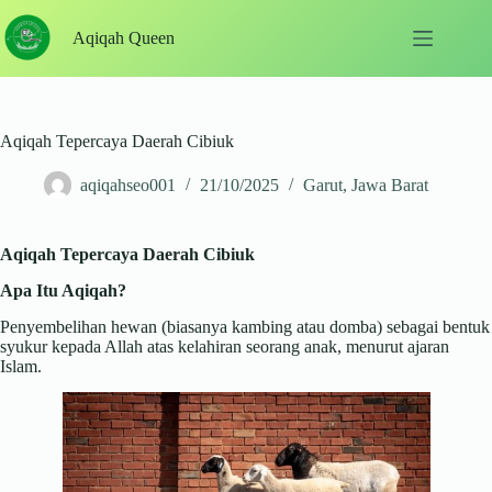
Skip
to
Aqiqah Queen
content
Aqiqah Tepercaya Daerah Cibiuk
aqiqahseo001
21/10/2025
Garut
,
Jawa Barat
Aqiqah Tepercaya Daerah Cibiuk
Apa Itu Aqiqah?
Penyembelihan hewan (biasanya kambing atau domba) sebagai bentuk
syukur kepada Allah atas kelahiran seorang anak, menurut ajaran
Islam.