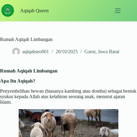
Skip
to
Aqiqah Queen
content
Rumah Aqiqah Limbangan
aqiqahseo001
20/10/2025
Garut
,
Jawa Barat
Rumah Aqiqah Limbangan
Apa Itu Aqiqah?
Penyembelihan hewan (biasanya kambing atau domba) sebagai bentuk
syukur kepada Allah atas kelahiran seorang anak, menurut ajaran
Islam.