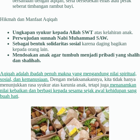
bersamaan dengan aqiqah, serta bersedekah emas atau perak
seberat timbangan rambut bayi.
Hikmah dan Manfaat Aqiqah
Ungkapan syukur kepada Allah SWT
atas kelahiran anak.
Perwujudan sunnah Nabi Muhammad SAW.
Sebagai bentuk solidaritas sosial
karena daging bagikan
kepada orang lain.
Mendoakan anak agar tumbuh menjadi pribadi yang shalih
dan shalihah.
Aqiqah adalah ibadah penuh makna yang mengandung nilai spiritual,
sosial, dan kemanusiaan.
Dengan melaksanakannya, kita tidak hanya
menunjukkan rasa syukur atas karunia anak, tetapi juga
menanamkan
nilai kebaikan dan berbagi kepada sesama sejak awal kehidupan sang
buah hati
.