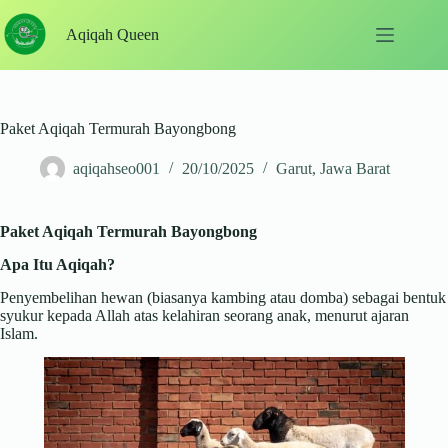
Skip
to
Aqiqah Queen
content
Paket Aqiqah Termurah Bayongbong
aqiqahseo001
20/10/2025
Garut
,
Jawa Barat
Paket Aqiqah Termurah Bayongbong
Apa Itu Aqiqah?
Penyembelihan hewan (biasanya kambing atau domba) sebagai bentuk
syukur kepada Allah atas kelahiran seorang anak, menurut ajaran
Islam.