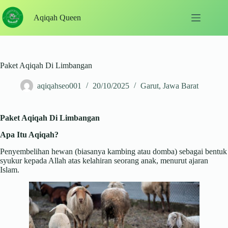
Skip
to
Aqiqah Queen
content
Paket Aqiqah Di Limbangan
aqiqahseo001
20/10/2025
Garut
,
Jawa Barat
Paket Aqiqah Di Limbangan
Apa Itu Aqiqah?
Penyembelihan hewan (biasanya kambing atau domba) sebagai bentuk
syukur kepada Allah atas kelahiran seorang anak, menurut ajaran
Islam.