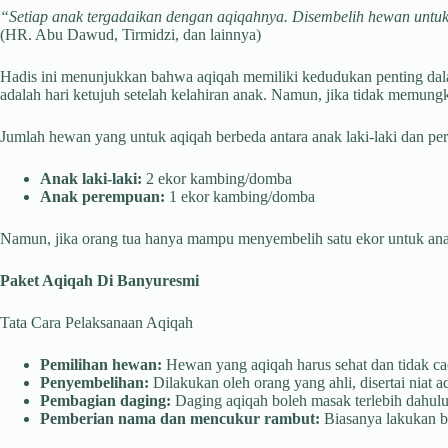
“Setiap anak tergadaikan dengan aqiqahnya. Disembelih hewan untukn
(HR. Abu Dawud, Tirmidzi, dan lainnya)
Hadis ini menunjukkan bahwa aqiqah memiliki kedudukan penting dal
adalah hari ketujuh setelah kelahiran anak. Namun, jika tidak memung
Jumlah hewan yang untuk aqiqah berbeda antara anak laki-laki dan p
Anak laki-laki:
2 ekor kambing/domba
Anak perempuan:
1 ekor kambing/domba
Namun, jika orang tua hanya mampu menyembelih satu ekor untuk anak l
Paket Aqiqah Di Banyuresmi
Tata Cara Pelaksanaan Aqiqah
Pemilihan hewan:
Hewan yang aqiqah harus sehat dan tidak cac
Penyembelihan:
Dilakukan oleh orang yang ahli, disertai niat a
Pembagian daging:
Daging aqiqah boleh masak terlebih dahulu 
Pemberian nama dan mencukur rambut:
Biasanya lakukan be