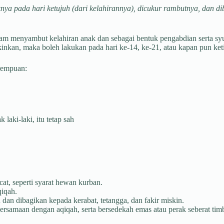
ya pada hari ketujuh (dari kelahirannya), dicukur rambutnya, dan di
am menyambut kelahiran anak dan sebagai bentuk pengabdian serta sy
kinkan, maka boleh lakukan pada hari ke-14, ke-21, atau kapan pun ke
erempuan:
aki-laki, itu tetap sah
at, seperti syarat hewan kurban.
qiqah.
dan dibagikan kepada kerabat, tetangga, dan fakir miskin.
rsamaan dengan aqiqah, serta bersedekah emas atau perak seberat tim