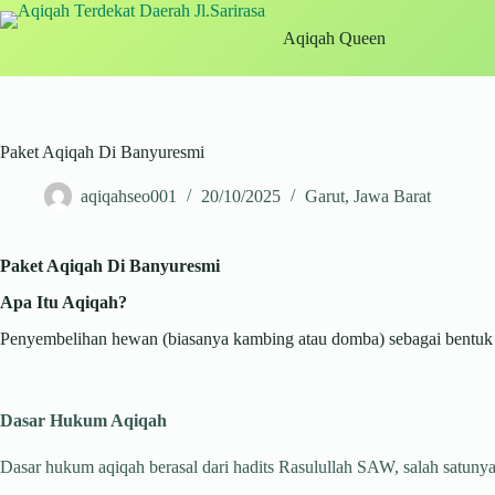
Skip
to
Aqiqah Queen
content
Paket Aqiqah Di Banyuresmi
aqiqahseo001
20/10/2025
Garut
,
Jawa Barat
Paket Aqiqah Di Banyuresmi
Apa Itu Aqiqah?
Penyembelihan hewan (biasanya kambing atau domba) sebagai bentuk sy
Dasar Hukum Aqiqah
Dasar hukum aqiqah berasal dari hadits Rasulullah SAW, salah satunya