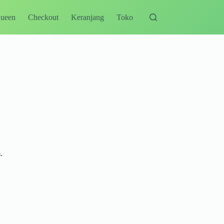
Queen
Checkout
Keranjang
Toko
.