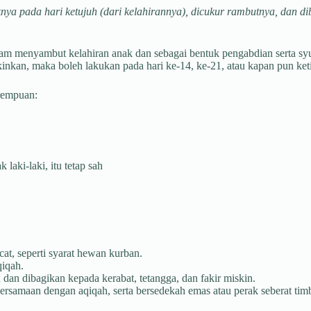
ya pada hari ketujuh (dari kelahirannya), dicukur rambutnya, dan di
am menyambut kelahiran anak dan sebagai bentuk pengabdian serta sy
kinkan, maka boleh lakukan pada hari ke-14, ke-21, atau kapan pun ke
erempuan:
aki-laki, itu tetap sah
at, seperti syarat hewan kurban.
qiqah.
dan dibagikan kepada kerabat, tetangga, dan fakir miskin.
rsamaan dengan aqiqah, serta bersedekah emas atau perak seberat tim