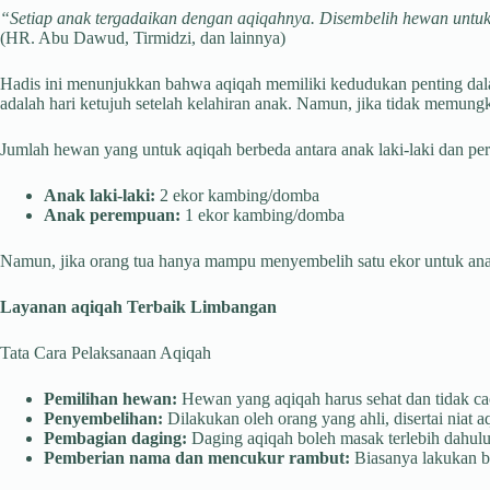
“Setiap anak tergadaikan dengan aqiqahnya. Disembelih hewan untukn
(HR. Abu Dawud, Tirmidzi, dan lainnya)
Hadis ini menunjukkan bahwa aqiqah memiliki kedudukan penting dal
adalah hari ketujuh setelah kelahiran anak. Namun, jika tidak memung
Jumlah hewan yang untuk aqiqah berbeda antara anak laki-laki dan p
Anak laki-laki:
2 ekor kambing/domba
Anak perempuan:
1 ekor kambing/domba
Namun, jika orang tua hanya mampu menyembelih satu ekor untuk anak l
Layanan aqiqah Terbaik Limbangan
Tata Cara Pelaksanaan Aqiqah
Pemilihan hewan:
Hewan yang aqiqah harus sehat dan tidak cac
Penyembelihan:
Dilakukan oleh orang yang ahli, disertai niat a
Pembagian daging:
Daging aqiqah boleh masak terlebih dahulu 
Pemberian nama dan mencukur rambut:
Biasanya lakukan be