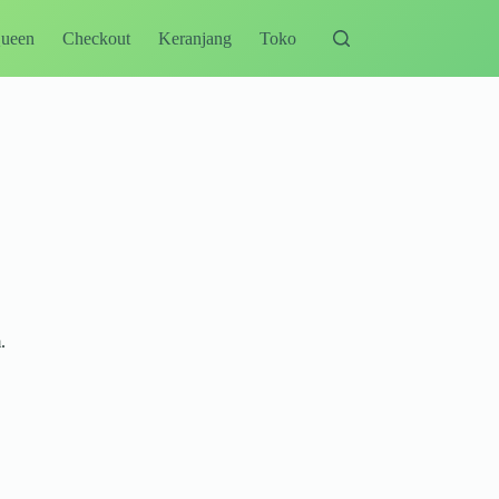
Queen
Checkout
Keranjang
Toko
.