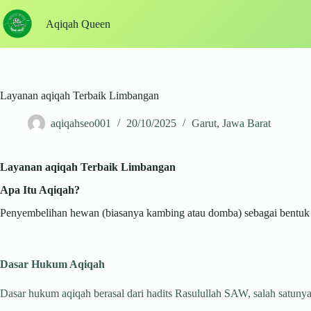
Skip
to
Aqiqah Queen
content
Layanan aqiqah Terbaik Limbangan
aqiqahseo001
20/10/2025
Garut
,
Jawa Barat
Layanan aqiqah Terbaik Limbangan
Apa Itu Aqiqah?
Penyembelihan hewan (biasanya kambing atau domba) sebagai bentuk sy
Dasar Hukum Aqiqah
Dasar hukum aqiqah berasal dari hadits Rasulullah SAW, salah satunya