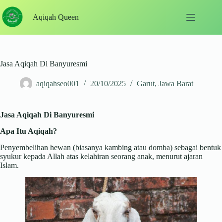
Skip
to
Aqiqah Queen
content
Jasa Aqiqah Di Banyuresmi
aqiqahseo001
20/10/2025
Garut
,
Jawa Barat
Jasa Aqiqah Di Banyuresmi
Apa Itu Aqiqah?
Penyembelihan hewan (biasanya kambing atau domba) sebagai bentuk
syukur kepada Allah atas kelahiran seorang anak, menurut ajaran
Islam.