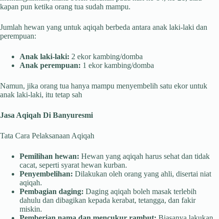
kapan pun ketika orang tua sudah mampu.
Jumlah hewan yang untuk aqiqah berbeda antara anak laki-laki dan
perempuan:
Anak laki-laki:
2 ekor kambing/domba
Anak perempuan:
1 ekor kambing/domba
Namun, jika orang tua hanya mampu menyembelih satu ekor untuk
anak laki-laki, itu tetap sah
Jasa Aqiqah Di Banyuresmi
Tata Cara Pelaksanaan Aqiqah
Pemilihan hewan:
Hewan yang aqiqah harus sehat dan tidak
cacat, seperti syarat hewan kurban.
Penyembelihan:
Dilakukan oleh orang yang ahli, disertai niat
aqiqah.
Pembagian daging:
Daging aqiqah boleh masak terlebih
dahulu dan dibagikan kepada kerabat, tetangga, dan fakir
miskin.
Pemberian nama dan mencukur rambut:
Biasanya lakukan