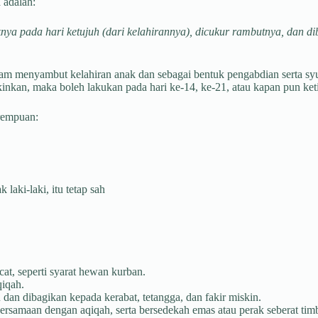
 adalah:
ya pada hari ketujuh (dari kelahirannya), dicukur rambutnya, dan di
am menyambut kelahiran anak dan sebagai bentuk pengabdian serta sy
kinkan, maka boleh lakukan pada hari ke-14, ke-21, atau kapan pun ke
erempuan:
aki-laki, itu tetap sah
at, seperti syarat hewan kurban.
qiqah.
dan dibagikan kepada kerabat, tetangga, dan fakir miskin.
rsamaan dengan aqiqah, serta bersedekah emas atau perak seberat tim