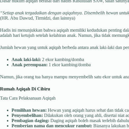
Dasar hukum aqiqah berasal dari hadits Rasulullah SAW, salah satunya
“Setiap anak tergadaikan dengan aqiqahnya. Disembelih hewan untukn
(HR. Abu Dawud, Tirmidzi, dan lainnya)
Hadis ini menunjukkan bahwa aqiqah memiliki kedudukan penting dal
adalah hari ketujuh setelah kelahiran anak. Namun, jika tidak memung
Jumlah hewan yang untuk aqiqah berbeda antara anak laki-laki dan p
Anak laki-laki:
2 ekor kambing/domba
Anak perempuan:
1 ekor kambing/domba
Namun, jika orang tua hanya mampu menyembelih satu ekor untuk anak l
Rumah Aqiqah Di Cibiru
Tata Cara Pelaksanaan Aqiqah
Pemilihan hewan:
Hewan yang aqiqah harus sehat dan tidak cac
Penyembelihan:
Dilakukan oleh orang yang ahli, disertai niat a
Pembagian daging:
Daging aqiqah boleh masak terlebih dahulu 
Pemberian nama dan mencukur rambut:
Biasanya lakukan be