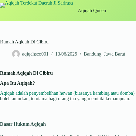
Skip
to
Aqiqah Queen
content
Rumah Aqiqah Di Cibiru
aqiqahseo001
13/06/2025
Bandung
,
Jawa Barat
Rumah Aqiqah Di Cibiru
Apa Itu Aqiqah?
Aqiqah adalah penyembelihan hewan (biasanya kambing atau domba)
boleh anjurkan, terutama bagi orang tua yang memiliki kemampuan.
Dasar Hukum Aqiqah