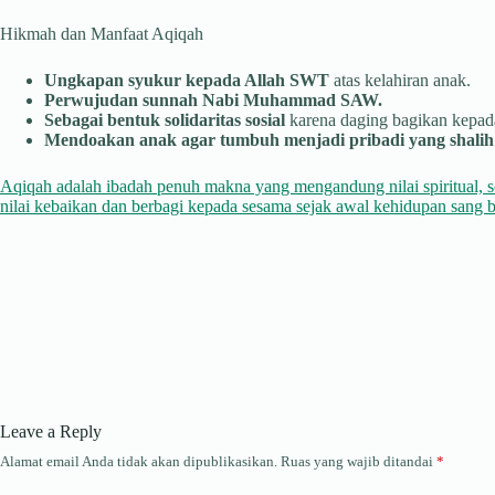
Hikmah dan Manfaat Aqiqah
Ungkapan syukur kepada Allah SWT
atas kelahiran anak.
Perwujudan sunnah Nabi Muhammad SAW.
Sebagai bentuk solidaritas sosial
karena daging bagikan kepada
Mendoakan anak agar tumbuh menjadi pribadi yang shalih 
Aqiqah adalah ibadah penuh makna yang mengandung nilai spiritual, s
nilai kebaikan dan berbagi kepada sesama sejak awal kehidupan sang b
Leave a Reply
Alamat email Anda tidak akan dipublikasikan.
Ruas yang wajib ditandai
*