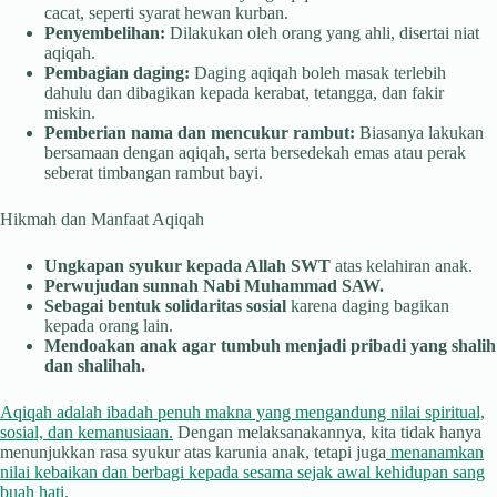
cacat, seperti syarat hewan kurban.
Penyembelihan:
Dilakukan oleh orang yang ahli, disertai niat
aqiqah.
Pembagian daging:
Daging aqiqah boleh masak terlebih
dahulu dan dibagikan kepada kerabat, tetangga, dan fakir
miskin.
Pemberian nama dan mencukur rambut:
Biasanya lakukan
bersamaan dengan aqiqah, serta bersedekah emas atau perak
seberat timbangan rambut bayi.
Hikmah dan Manfaat Aqiqah
Ungkapan syukur kepada Allah SWT
atas kelahiran anak.
Perwujudan sunnah Nabi Muhammad SAW.
Sebagai bentuk solidaritas sosial
karena daging bagikan
kepada orang lain.
Mendoakan anak agar tumbuh menjadi pribadi yang shalih
dan shalihah.
Aqiqah adalah ibadah penuh makna yang mengandung nilai spiritual,
sosial, dan kemanusiaan.
Dengan melaksanakannya, kita tidak hanya
menunjukkan rasa syukur atas karunia anak, tetapi juga
menanamkan
nilai kebaikan dan berbagi kepada sesama sejak awal kehidupan sang
buah hati
.