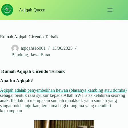
Skip
to
Aqiqah Queen
content
Rumah Aqiqah Cicendo Terbaik
aqiqahseo001
13/06/2025
Bandung
,
Jawa Barat
Rumah Aqiqah Cicendo Terbaik
Apa Itu Aqiqah?
Aqiqah adalah penyembelihan hewan (biasanya kambing atau domba)
sebagai bentuk rasa syukur kepada Allah SWT atas kelahiran seorang
anak. Ibadah ini merupakan sunnah muakkad, yaitu sunnah yang
sangat boleh anjurkan, terutama bagi orang tua yang memiliki
kemampuan.