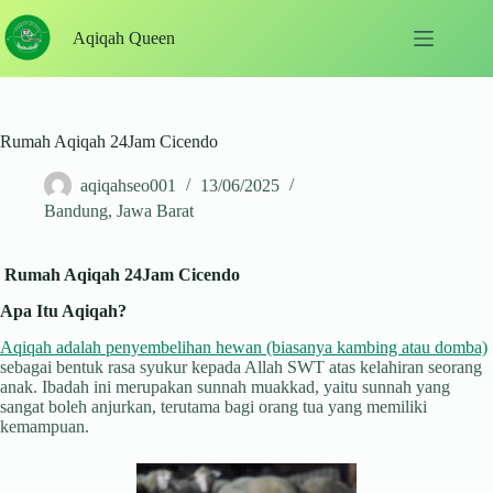
Skip
to
Aqiqah Queen
content
Rumah Aqiqah 24Jam Cicendo
aqiqahseo001
13/06/2025
Bandung
,
Jawa Barat
Rumah Aqiqah 24Jam Cicendo
Apa Itu Aqiqah?
Aqiqah adalah penyembelihan hewan (biasanya kambing atau domba)
sebagai bentuk rasa syukur kepada Allah SWT atas kelahiran seorang
anak. Ibadah ini merupakan sunnah muakkad, yaitu sunnah yang
sangat boleh anjurkan, terutama bagi orang tua yang memiliki
kemampuan.