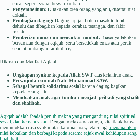
cacat, seperti syarat hewan kurban.
Penyembelihan:
Dilakukan oleh orang yang ahli, disertai niat
aqiqah.
Pembagian daging:
Daging aqiqah boleh masak terlebih
dahulu dan dibagikan kepada kerabat, tetangga, dan fakir
miskin.
Pemberian nama dan mencukur rambut:
Biasanya lakukan
bersamaan dengan aqiqah, serta bersedekah emas atau perak
seberat timbangan rambut bayi.
Hikmah dan Manfaat Aqiqah
Ungkapan syukur kepada Allah SWT
atas kelahiran anak.
Perwujudan sunnah Nabi Muhammad SAW.
Sebagai bentuk solidaritas sosial
karena daging bagikan
kepada orang lain.
Mendoakan anak agar tumbuh menjadi pribadi yang shalih
dan shalihah.
Aqiqah adalah ibadah penuh makna yang mengandung nilai spiritual,
sosial, dan kemanusiaan.
Dengan melaksanakannya, kita tidak hanya
menunjukkan rasa syukur atas karunia anak, tetapi juga
menanamkan
nilai kebaikan dan berbagi kepada sesama sejak awal kehidupan sang
buah hati
.