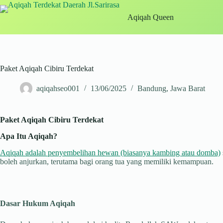
Skip
to
Aqiqah Queen
content
Paket Aqiqah Cibiru Terdekat
aqiqahseo001
13/06/2025
Bandung
,
Jawa Barat
Paket Aqiqah Cibiru Terdekat
Apa Itu Aqiqah?
Aqiqah adalah penyembelihan hewan (biasanya kambing atau domba)
boleh anjurkan, terutama bagi orang tua yang memiliki kemampuan.
Dasar Hukum Aqiqah