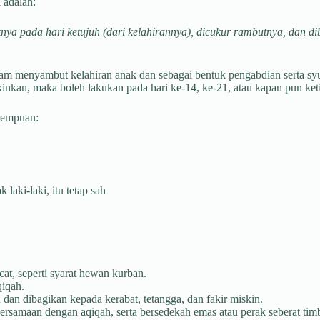
 adalah:
ya pada hari ketujuh (dari kelahirannya), dicukur rambutnya, dan di
am menyambut kelahiran anak dan sebagai bentuk pengabdian serta sy
kinkan, maka boleh lakukan pada hari ke-14, ke-21, atau kapan pun ke
erempuan:
aki-laki, itu tetap sah
at, seperti syarat hewan kurban.
qiqah.
dan dibagikan kepada kerabat, tetangga, dan fakir miskin.
rsamaan dengan aqiqah, serta bersedekah emas atau perak seberat tim