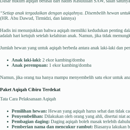
Dasar hukum aqiqah berasal dari hadits Rasulullah SAW, salah satunya
“Setiap anak tergadaikan dengan aqiqahnya. Disembelih hewan untukn
(HR. Abu Dawud, Tirmidzi, dan lainnya)
Hadis ini menunjukkan bahwa aqiqah memiliki kedudukan penting dal
adalah hari ketujuh setelah kelahiran anak. Namun, jika tidak memung
Jumlah hewan yang untuk aqiqah berbeda antara anak laki-laki dan p
Anak laki-laki:
2 ekor kambing/domba
Anak perempuan:
1 ekor kambing/domba
Namun, jika orang tua hanya mampu menyembelih satu ekor untuk anak l
Paket Aqiqah Cibiru Terdekat
Tata Cara Pelaksanaan Aqiqah
Pemilihan hewan:
Hewan yang aqiqah harus sehat dan tidak cac
Penyembelihan:
Dilakukan oleh orang yang ahli, disertai niat a
Pembagian daging:
Daging aqiqah boleh masak terlebih dahulu 
Pemberian nama dan mencukur rambut:
Biasanya lakukan be