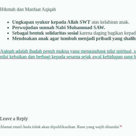
Hikmah dan Manfaat Aqiqah
Ungkapan syukur kepada Allah SWT
atas kelahiran anak.
Perwujudan sunnah Nabi Muhammad SAW.
Sebagai bentuk solidaritas sosial
karena daging bagikan kepada
Mendoakan anak agar tumbuh menjadi pribadi yang shalih 
Aqiqah adalah ibadah penuh makna yang mengandung nilai spiritual, s
nilai kebaikan dan berbagi kepada sesama sejak awal kehidupan sang b
Leave a Reply
Alamat email Anda tidak akan dipublikasikan.
Ruas yang wajib ditandai
*