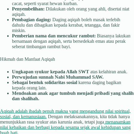
cacat, seperti syarat hewan kurban.
Penyembelihan:
Dilakukan oleh orang yang ahli, disertai niat
aqiqah.
Pembagian daging:
Daging aqiqah boleh masak terlebih
dahulu dan dibagikan kepada kerabat, tetangga, dan fakir
miskin.
Pemberian nama dan mencukur rambut:
Biasanya lakukan
bersamaan dengan aqiqah, serta bersedekah emas atau perak
seberat timbangan rambut bayi.
Hikmah dan Manfaat Aqiqah
Ungkapan syukur kepada Allah SWT
atas kelahiran anak.
Perwujudan sunnah Nabi Muhammad SAW.
Sebagai bentuk solidaritas sosial
karena daging bagikan
kepada orang lain.
Mendoakan anak agar tumbuh menjadi pribadi yang shalih
dan shalihah.
Aqiqah adalah ibadah penuh makna yang mengandung nilai spiritual,
sosial, dan kemanusiaan.
Dengan melaksanakannya, kita tidak hanya
menunjukkan rasa syukur atas karunia anak, tetapi juga
menanamkan
nilai kebaikan dan berbagi kepada sesama sejak awal kehidupan sang
buah hati
.