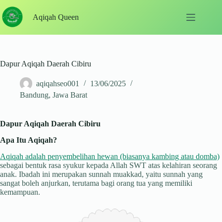
Skip
to
Aqiqah Queen
content
Dapur Aqiqah Daerah Cibiru
aqiqahseo001
13/06/2025
Bandung
,
Jawa Barat
Dapur Aqiqah Daerah Cibiru
Apa Itu Aqiqah?
Aqiqah adalah penyembelihan hewan (biasanya kambing atau domba)
sebagai bentuk rasa syukur kepada Allah SWT atas kelahiran seorang
anak. Ibadah ini merupakan sunnah muakkad, yaitu sunnah yang
sangat boleh anjurkan, terutama bagi orang tua yang memiliki
kemampuan.