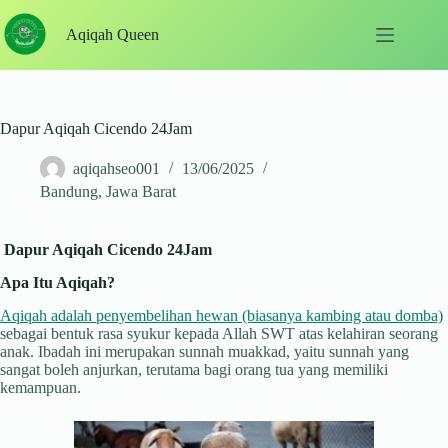
Skip
to
Aqiqah Queen
content
Dapur Aqiqah Cicendo 24Jam
aqiqahseo001
13/06/2025
Bandung
,
Jawa Barat
Dapur Aqiqah Cicendo 24Jam
Apa Itu Aqiqah?
Aqiqah adalah penyembelihan hewan (biasanya kambing atau domba)
sebagai bentuk rasa syukur kepada Allah SWT atas kelahiran seorang
anak. Ibadah ini merupakan sunnah muakkad, yaitu sunnah yang
sangat boleh anjurkan, terutama bagi orang tua yang memiliki
kemampuan.