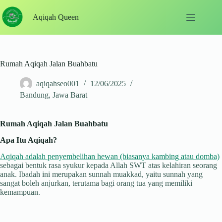
Skip
to
Aqiqah Queen
content
Rumah Aqiqah Jalan Buahbatu
aqiqahseo001
12/06/2025
Bandung
,
Jawa Barat
Rumah Aqiqah Jalan Buahbatu
Apa Itu Aqiqah?
Aqiqah adalah penyembelihan hewan (biasanya kambing atau domba)
sebagai bentuk rasa syukur kepada Allah SWT atas kelahiran seorang
anak. Ibadah ini merupakan sunnah muakkad, yaitu sunnah yang
sangat boleh anjurkan, terutama bagi orang tua yang memiliki
kemampuan.