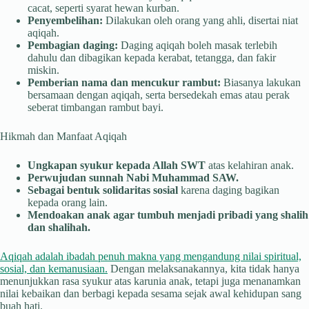
cacat, seperti syarat hewan kurban.
Penyembelihan:
Dilakukan oleh orang yang ahli, disertai niat
aqiqah.
Pembagian daging:
Daging aqiqah boleh masak terlebih
dahulu dan dibagikan kepada kerabat, tetangga, dan fakir
miskin.
Pemberian nama dan mencukur rambut:
Biasanya lakukan
bersamaan dengan aqiqah, serta bersedekah emas atau perak
seberat timbangan rambut bayi.
Hikmah dan Manfaat Aqiqah
Ungkapan syukur kepada Allah SWT
atas kelahiran anak.
Perwujudan sunnah Nabi Muhammad SAW.
Sebagai bentuk solidaritas sosial
karena daging bagikan
kepada orang lain.
Mendoakan anak agar tumbuh menjadi pribadi yang shalih
dan shalihah.
Aqiqah adalah ibadah penuh makna yang mengandung nilai spiritual,
sosial, dan kemanusiaan.
Dengan melaksanakannya, kita tidak hanya
menunjukkan rasa syukur atas karunia anak, tetapi juga menanamkan
nilai kebaikan dan berbagi kepada sesama sejak awal kehidupan sang
buah hati.