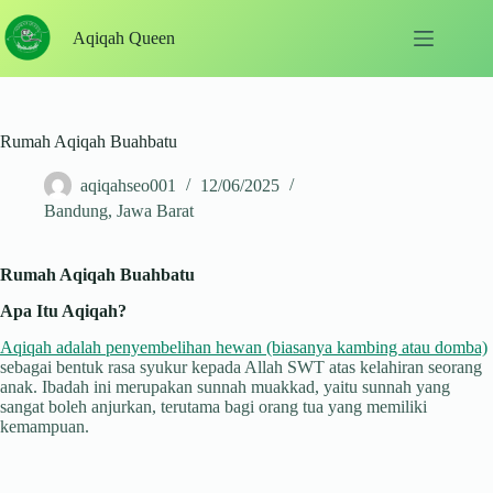
Skip
to
Aqiqah Queen
content
Rumah Aqiqah Buahbatu
aqiqahseo001
12/06/2025
Bandung
,
Jawa Barat
Rumah Aqiqah Buahbatu
Apa Itu Aqiqah?
Aqiqah adalah penyembelihan hewan (biasanya kambing atau domba)
sebagai bentuk rasa syukur kepada Allah SWT atas kelahiran seorang
anak. Ibadah ini merupakan sunnah muakkad, yaitu sunnah yang
sangat boleh anjurkan, terutama bagi orang tua yang memiliki
kemampuan.