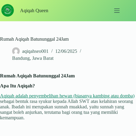
Skip
to
Aqiqah Queen
content
Rumah Aqiqah Batununggal 24Jam
aqiqahseo001
12/06/2025
Bandung
,
Jawa Barat
Rumah Aqiqah Batununggal 24Jam
Apa Itu Aqiqah?
Aqiqah adalah penyembelihan hewan (biasanya kambing atau domba)
sebagai bentuk rasa syukur kepada Allah SWT atas kelahiran seorang
anak. Ibadah ini merupakan sunnah muakkad, yaitu sunnah yang
sangat boleh anjurkan, terutama bagi orang tua yang memiliki
kemampuan.