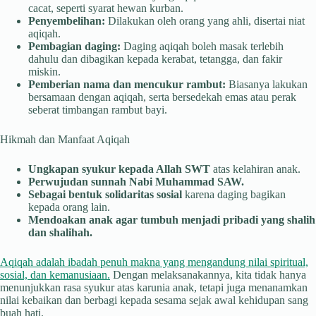
cacat, seperti syarat hewan kurban.
Penyembelihan:
Dilakukan oleh orang yang ahli, disertai niat
aqiqah.
Pembagian daging:
Daging aqiqah boleh masak terlebih
dahulu dan dibagikan kepada kerabat, tetangga, dan fakir
miskin.
Pemberian nama dan mencukur rambut:
Biasanya lakukan
bersamaan dengan aqiqah, serta bersedekah emas atau perak
seberat timbangan rambut bayi.
Hikmah dan Manfaat Aqiqah
Ungkapan syukur kepada Allah SWT
atas kelahiran anak.
Perwujudan sunnah Nabi Muhammad SAW.
Sebagai bentuk solidaritas sosial
karena daging bagikan
kepada orang lain.
Mendoakan anak agar tumbuh menjadi pribadi yang shalih
dan shalihah.
Aqiqah adalah ibadah penuh makna yang mengandung nilai spiritual,
sosial, dan kemanusiaan.
Dengan melaksanakannya, kita tidak hanya
menunjukkan rasa syukur atas karunia anak, tetapi juga menanamkan
nilai kebaikan dan berbagi kepada sesama sejak awal kehidupan sang
buah hati.