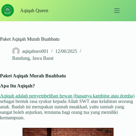
Skip
to
Aqiqah Queen
content
Paket Aqiqah Murah Buahbatu
aqiqahseo001
12/06/2025
Bandung
,
Jawa Barat
Paket Aqiqah Murah Buahbatu
Apa Itu Aqiqah?
Aqiqah adalah penyembelihan hewan (biasanya kambing atau domba)
sebagai bentuk rasa syukur kepada Allah SWT atas kelahiran seorang
anak. Ibadah ini merupakan sunnah muakkad, yaitu sunnah yang
sangat boleh anjurkan, terutama bagi orang tua yang memiliki
kemampuan.