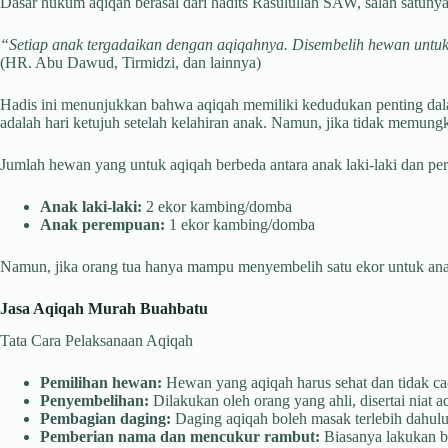
Dasar hukum aqiqah berasal dari hadits Rasulullah SAW, salah satunya
“Setiap anak tergadaikan dengan aqiqahnya. Disembelih hewan untukn
(HR. Abu Dawud, Tirmidzi, dan lainnya)
Hadis ini menunjukkan bahwa aqiqah memiliki kedudukan penting dal
adalah hari ketujuh setelah kelahiran anak. Namun, jika tidak memung
Jumlah hewan yang untuk aqiqah berbeda antara anak laki-laki dan p
Anak laki-laki:
2 ekor kambing/domba
Anak perempuan:
1 ekor kambing/domba
Namun, jika orang tua hanya mampu menyembelih satu ekor untuk anak l
Jasa Aqiqah Murah Buahbatu
Tata Cara Pelaksanaan Aqiqah
Pemilihan hewan:
Hewan yang aqiqah harus sehat dan tidak cac
Penyembelihan:
Dilakukan oleh orang yang ahli, disertai niat a
Pembagian daging:
Daging aqiqah boleh masak terlebih dahulu 
Pemberian nama dan mencukur rambut:
Biasanya lakukan be