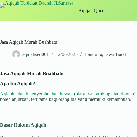
Skip
to
Aqiqah Queen
content
Jasa Aqiqah Murah Buahbatu
aqiqahseo001
12/06/2025
Bandung
,
Jawa Barat
Jasa Aqiqah Murah Buahbatu
Apa Itu Aqiqah?
Aqiqah adalah penyembelihan hewan (biasanya kambing atau domba)
boleh anjurkan, terutama bagi orang tua yang memiliki kemampuan.
Dasar Hukum Aqiqah