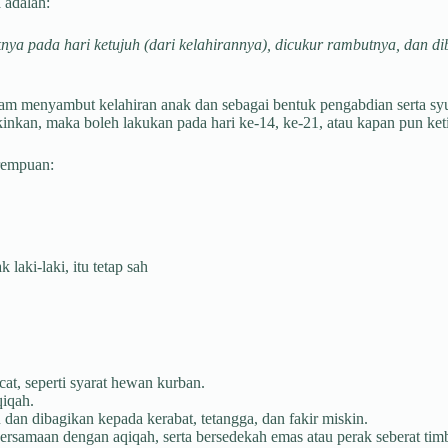
 adalah:
ya pada hari ketujuh (dari kelahirannya), dicukur rambutnya, dan di
am menyambut kelahiran anak dan sebagai bentuk pengabdian serta sy
kinkan, maka boleh lakukan pada hari ke-14, ke-21, atau kapan pun ke
erempuan:
aki-laki, itu tetap sah
at, seperti syarat hewan kurban.
qiqah.
dan dibagikan kepada kerabat, tetangga, dan fakir miskin.
rsamaan dengan aqiqah, serta bersedekah emas atau perak seberat tim