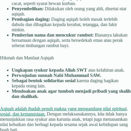
cacat, seperti syarat hewan kurban.
Penyembelihan:
Dilakukan oleh orang yang ahli, disertai niat
aqiqah.
Pembagian daging:
Daging aqiqah boleh masak terlebih
dahulu dan dibagikan kepada kerabat, tetangga, dan fakir
miskin.
Pemberian nama dan mencukur rambut:
Biasanya lakukan
bersamaan dengan aqiqah, serta bersedekah emas atau perak
seberat timbangan rambut bayi.
Hikmah dan Manfaat Aqiqah
Ungkapan syukur kepada Allah SWT
atas kelahiran anak.
Perwujudan sunnah Nabi Muhammad SAW.
Sebagai bentuk solidaritas sosial
karena daging bagikan
kepada orang lain.
Mendoakan anak agar tumbuh menjadi pribadi yang shalih
dan shalihah.
Aqiqah adalah ibadah penuh makna yang mengandung nilai spiritual,
sosial, dan kemanusiaan.
Dengan melaksanakannya, kita tidak hanya
menunjukkan rasa syukur atas karunia anak, tetapi juga menanamkan
nilai kebaikan dan berbagi kepada sesama sejak awal kehidupan sang
buah hati.