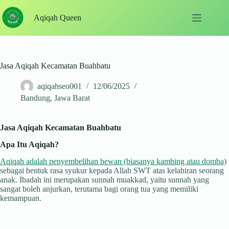
Skip
to
Aqiqah Queen
content
Jasa Aqiqah Kecamatan Buahbatu
aqiqahseo001
12/06/2025
Bandung
,
Jawa Barat
Jasa Aqiqah Kecamatan Buahbatu
Apa Itu Aqiqah?
Aqiqah adalah penyembelihan hewan (biasanya kambing atau domba)
sebagai bentuk rasa syukur kepada Allah SWT atas kelahiran seorang
anak. Ibadah ini merupakan sunnah muakkad, yaitu sunnah yang
sangat boleh anjurkan, terutama bagi orang tua yang memiliki
kemampuan.